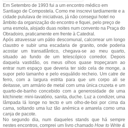
Em
Setembro de 1993
fui a um encontro médico em
Santiago de Compostela. Como me inscrevi tardiamente e a
cidade pululava de iniciativas, já não consegui hotel no
âmbito da organização do encontro e fiquei, pelo preço de
uma esmola, alojado duas noites num convento na Praça do
Obradoiro, praticamente em frente à Catedral.
Após atravessar um pátio descomunal, calcorrear um longo
claustro e subir uma escadaria de granito, onde poderia
acostar um transatlântico, chegava-se ao meu quarto,
situado ao fundo de um telescópico corredor. Depois
daquela vastidão, os meus olhos quase tropeçaram ao
entrar num espaço que deveria ter sido cela de monge, a
supor pelo tamanho e pelo esquálido recheio. Um catre de
ferro, com a largura estrita para que um corpo ali se
deitasse, um armário de metal com uma única cruzeta e um
quarto-de-banho concebido com a generosidade de uma
kitchinete: mini-lavatório, sanita, duche. Luz a condizer, uma
lâmpada lá longe no tecto e um olho-de-boi por cima da
cama, soltando uma luz tão anémica e amarela como uma
canja de pacote.
No segundo dia, num daqueles stands que há sempre
nestes encontros, comprei um livro chamado
How to Write &