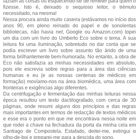
faziam as coisas ou esquecendo-se de remeter para quem o
fizesse. Isto é, deixado o sequioso leitor, o trémulo
necessitado, na mesma!
Nessa procura ainda muito caseira (estávamos no início dos
anos 90, em pleno reinado do papel e de sonolentas
bibliotecas, não havia
net
, Google ou Amazon.com) topei
um dia com um livro do Umberto Eco sobre o tema. A sua
leitura foi uma iluminação, sobretudo no dar conta que se
podia escrever um livro sobre assunto tão árido de uma
forma brilhantemente bem-humorada. No entanto, a obra de
Eco não satisfazia as minhas necessidades em absoluto,
pois ele escrevia sobre regras para a área das ciências
humanas e eu (e as nossas centenas de médicos em
formação) movíamo-nos na área biomédica, uma área com
fronteiras e exigências algo diferentes.
Da centrifugação e fermentação das minhas leituras nessa
época resultou um texto dactilografado, com cerca de 30
páginas, onde resumi alguns dos princípios e das regras
mais importantes em termos de redacção de textos médicos
e esse era o ponto em que me encontrava nessa noite em
que rodei a chave na fechadura da porta da minha cela em
Santiago de Compostela. Estafado, deitei-me, extingui o
olho-de-boi e preparei-me para a descida do sono.