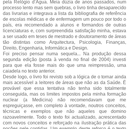
pela Relógio d’Água. Meia dúzia de anos passados, num
processo lento mas sem quebras, o livro tinha desaparecido
das livrarias e integrava a lista da bibliografia de referência
de escolas médicas e de enfermagem um pouco por todo o
país, era recomendado a alunos e formandos de outras
licenciaturas e, com surpreendida satisfação minha, estava
a ser usado em teses de mestrado e doutoramento de áreas
tão distintas como Arquitectura, Psicologia, Finanças,
Direito, Engenharia, Informática e Design.
Foi preciso pensar numa sequela... Na produção dessa
segunda edição (posta à venda no final de 2004) investi
para que ela fosse mais do que uma reimpressão, uma
caiadela no texto anterior.
Desde logo, o livro foi revisto sob a lógica de o tornar ainda
mais acessível a leitores de áreas que não as da Saúde. É
provável que essa tentativa não tenha sido totalmente
conseguida, mas os limites impostos pela minha formação
nuclear (a Medicina) não recomendavam que me
espreguiçasse, em completo à vontade, noutros conceitos,
técnicas e exemplos que não aqueles que domino
razoavelmente. Todo o texto foi actualizado, acrescentado
com novos conceitos e reforçado na ilustração prática das
noções nele contidas. Um exemplo deste reforço é o texto