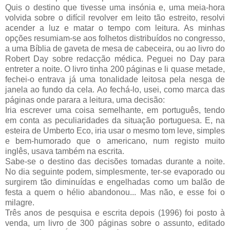
Quis o destino que tivesse uma insónia e, uma meia-hora
volvida sobre o difícil revolver em leito tão estreito, resolvi
acender a luz e matar o tempo com leitura. As minhas
opções resumiam-se aos folhetos distribuídos no congresso,
a uma Bíblia de gaveta de mesa de cabeceira, ou ao livro do
Robert Day sobre redacção médica. Peguei no Day para
entreter a noite. O livro tinha 200 páginas e li quase metade,
fechei-o entrava já uma tonalidade leitosa pela nesga de
janela ao fundo da cela. Ao fechá-lo, usei, como marca das
páginas onde parara a leitura, uma decisão:
Iria escrever uma coisa semelhante, em português, tendo
em conta as peculiaridades da situação portuguesa. E, na
esteira de Umberto Eco, iria usar o mesmo tom leve, simples
e bem-humorado que o americano, num registo muito
inglês, usava também na escrita.
Sabe-se o destino das decisões tomadas durante a noite.
No dia seguinte podem, simplesmente, ter-se evaporado ou
surgirem tão diminuídas e engelhadas como um balão de
festa a quem o hélio abandonou... Mas não, e esse foi o
milagre.
Três anos de pesquisa e escrita depois (1996) foi posto à
venda, um livro de 300 páginas sobre o assunto, editado