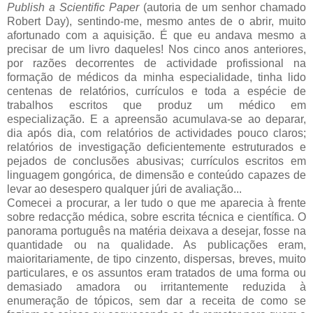
Publish a Scientific Paper
(autoria de um senhor chamado
Robert Day), sentindo-me, mesmo antes de o abrir, muito
afortunado com a aquisição. É que eu andava mesmo a
precisar de um livro daqueles! Nos cinco anos anteriores,
por razões decorrentes de actividade profissional na
formação de médicos da minha especialidade, tinha lido
centenas de relatórios, currículos e toda a espécie de
trabalhos escritos que produz um médico em
especialização. E a apreensão acumulava-se ao deparar,
dia após dia, com relatórios de actividades pouco claros;
relatórios de investigação deficientemente estruturados e
pejados de conclusões abusivas; currículos escritos em
linguagem gongórica, de dimensão e conteúdo capazes de
levar ao desespero qualquer júri de avaliação...
Comecei a procurar, a ler tudo o que me aparecia à frente
sobre redacção médica, sobre escrita técnica e científica. O
panorama português na matéria deixava a desejar, fosse na
quantidade ou na qualidade. As publicações eram,
maioritariamente, de tipo cinzento, dispersas, breves, muito
particulares, e os assuntos eram tratados de uma forma ou
demasiado amadora ou irritantemente reduzida à
enumeração de tópicos, sem dar a receita de como se