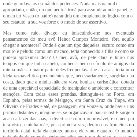
onde guardava os esquálidos pertences. Nada mais natural e
apropriado, então, do que pedir à irmã para assumir aquele papel, e
o meu tio Vasco (o padre) garantiria um complemento lógico com o
seu estatuto, a sua voz forte e o modo de ser assertivo.
Mas como raio, divago eu imiscuindo-me nos eventuais
pensamentos do meu avô Heitor Campos Monteiro, fôra aquilo
chegar a acontecer? Onde é que um tipo daqueles, escuro como um
mouro e peludo como um macaco, teria conhecido a filha e como se
pudera aproximar dela? O meu avô, de pele clara e louro nos
tempos em que tinha cabelo, conhecia bem o círculo de amigos da
minha mãe - a maior parte deles frequentava-lhe a casa -, teria uma
ideia razoável dos pretendentes que, necessariamente, surgiriam na
costa, dado que a minha mãe era viva, bonita e carismática, dotada
de uma apreciável capacidade de manipular o ambiente e concentrar
atenções. Com todas esses prendas, distinguia-se no Porto, em
Espinho, pelas termas de Melgaço, em Santa Cruz da Trapa, em
Oliveira de Frades e até, de passagem, em Vouzela, onde havia uns
primos distantes e, imagine-se, se organizavam bailaricos! E surge o
acaso a fazer das suas, a divertir-se com o improvável, e o meu pai
terá visto a minha mãe, pela primeira vez, dentro das fronteiras do
território natal, teria ela catorze anos e ele vinte e quatro. O mundo
teria ainda de cumprir várias rotações em torno do eixo, passar por