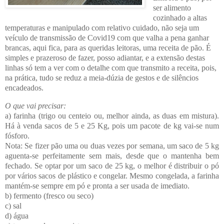
ser alimento
cozinhado a altas
temperaturas e manipulado com relativo cuidado, não seja um
veículo de transmissão de Covid19 com que valha a pena ganhar
brancas, aqui fica, para as queridas leitoras, uma receita de pão. É
simples e prazeroso de fazer, posso adiantar, e a extensão destas
linhas só tem a ver com o detalhe com que transmito a receita, pois,
na prática, tudo se reduz a meia-dúzia de gestos e de silêncios
encadeados.
O que vai precisar:
a) farinha (trigo ou centeio ou, melhor ainda, as duas em mistura).
Há à venda sacos de 5 e 25 Kg, pois um pacote de kg vai-se num
fósforo.
Nota: Se fizer pão uma ou duas vezes por semana, um saco de 5 kg
aguenta-se perfeitamente sem mais, desde que o mantenha bem
fechado. Se optar por um saco de 25 kg, o melhor é distribuir o pó
por vários sacos de plástico e congelar. Mesmo congelada, a farinha
mantém-se sempre em pó e pronta a ser usada de imediato.
b) fermento (fresco ou seco)
c) sal
d) água