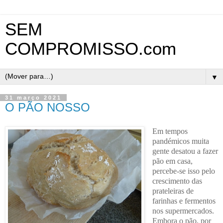
SEM
COMPROMISSO.com
▼
31 março 2021
O PÃO NOSSO
Em tempos
pandémicos muita
gente desatou a fazer
pão em casa,
percebe-se isso pelo
crescimento das
prateleiras de
farinhas e fermentos
nos supermercados.
Embora o pão, por