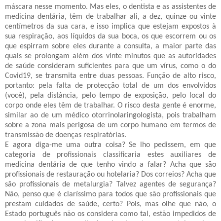
máscara nesse momento. Mas eles, o dentista e as assistentes de
medicina dentária, têm de trabalhar ali, a dez, quinze ou vinte
centímetros da sua cara, e isso implica que estejam expostos à
sua respiração, aos líquidos da sua boca, os que escorrem ou os
que espirram sobre eles durante a consulta, a maior parte das
quais se prolongam além dos vinte minutos que as autoridades
de saúde consideram suficientes para que um vírus, como o do
Covid19, se transmita entre duas pessoas. Função de alto risco,
portanto: pela falta de protecção total de um dos envolvidos
(você), pela distância, pelo tempo de exposição, pelo local do
corpo onde eles têm de trabalhar. O risco desta gente é enorme,
similar ao de um médico otorrinolaringologista, pois trabalham
sobre a zona mais perigosa de um corpo humano em termos de
transmissão de doenças respiratórias.
E agora diga-me uma outra coisa? Se lho pedissem, em que
categoria de profissionais classificaria estes auxiliares de
medicina dentária de que tenho vindo a falar? Acha que são
profissionais de restauração ou hotelaria? Dos correios? Acha que
são profissionais de metalurgia? Talvez agentes de segurança?
Não, penso que é claríssimo para todos que são profissionais que
prestam cuidados de saúde, certo? Pois, mas olhe que não, o
Estado português não os considera como tal, estão impedidos de