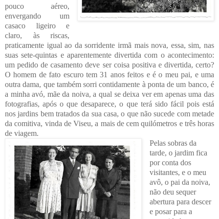
pouco aéreo,
envergando um
casaco ligeiro e
claro, às riscas,
praticamente igual ao da sorridente irmã mais nova, essa, sim, nas
suas sete-quintas e aparentemente divertida com o acontecimento:
um pedido de casamento deve ser coisa positiva e divertida, certo?
O homem de fato escuro tem 31 anos feitos e é o meu pai, e uma
outra dama, que também sorri contidamente à ponta de um banco, é
a minha avó, mãe da noiva, a qual se deixa ver em apenas uma das
fotografias, após o que desaparece, o que terá sido fácil pois está
nos jardins bem tratados da sua casa, o que não sucede com metade
da comitiva, vinda de Viseu, a mais de cem quilómetros e três horas
de viagem.
Pelas sobras da
tarde, o jardim fica
por conta dos
visitantes, e o meu
avô, o pai da noiva,
não deu sequer
abertura para descer
e posar para a