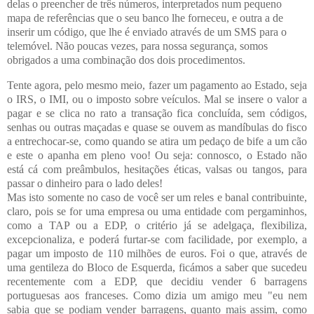
delas o preencher de três números, interpretados num pequeno
mapa de referências que o seu banco lhe forneceu, e outra a de
inserir um código, que lhe é enviado através de um SMS para o
telemóvel. Não poucas vezes, para nossa segurança, somos
obrigados a uma combinação dos dois procedimentos.
Tente agora, pelo mesmo meio, fazer um pagamento ao Estado, seja
o IRS, o IMI, ou o imposto sobre veículos. Mal se insere o valor a
pagar e se clica no rato a transação fica concluída, sem códigos,
senhas ou outras maçadas e quase se ouvem as mandíbulas do fisco
a entrechocar-se, como quando se atira um pedaço de bife a um cão
e este o apanha em pleno voo! Ou seja: connosco, o Estado não
está cá com preâmbulos, hesitações éticas, valsas ou tangos, para
passar o dinheiro para o lado deles!
Mas isto somente no caso de você ser um reles e banal contribuinte,
claro, pois se for uma empresa ou uma entidade com pergaminhos,
como a TAP ou a EDP, o critério já se adelgaça, flexibiliza,
excepcionaliza, e poderá furtar-se com facilidade, por exemplo, a
pagar um imposto de 110 milhões de euros. Foi o que, através de
uma gentileza do Bloco de Esquerda, ficámos a saber que sucedeu
recentemente com a EDP, que decidiu vender 6 barragens
portuguesas aos franceses. Como dizia um amigo meu "eu nem
sabia que se podiam vender barragens, quanto mais assim, como