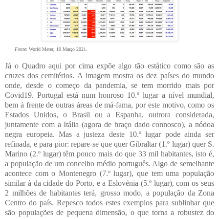
Fonte
: World Meter, 10 Março 2021.
Já o Quadro aqui por cima expõe algo tão estático como são as
cruzes dos cemitérios. A imagem mostra os dez países do mundo
onde, desde o começo da pandemia, se tem morrido mais por
Covid19. Portugal está num honroso 10.º lugar a nível mundial,
bem à frente de outras áreas de má-fama, por este motivo, como os
Estados Unidos, o Brasil ou a Espanha, outrora considerada,
juntamente com a Itália (agora de braço dado connosco), a nódoa
negra europeia. Mas a justeza deste 10.º lugar pode ainda ser
refinada, e para pior: repare-se que quer Gibraltar (1.º lugar) quer S.
Marino (2.º lugar) têm pouco mais do que 33 mil habitantes, isto é,
a população de um concelho médio português. Algo de semelhante
acontece com o Montenegro (7.º lugar), que tem uma população
similar à da cidade do Porto, e a Eslovénia (5.º lugar), com os seus
2 milhões de habitantes terá, grosso modo, a população da Zona
Centro do país. Repesco todos estes exemplos para sublinhar que
são populações de pequena dimensão, o que torna a robustez do