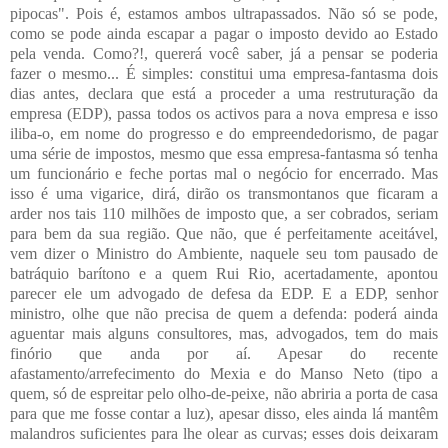
pipocas". Pois é, estamos ambos ultrapassados. Não só se pode,
como se pode ainda escapar a pagar o imposto devido ao Estado
pela venda. Como?!, quererá você saber, já a pensar se poderia
fazer o mesmo... É simples: constitui uma empresa-fantasma dois
dias antes, declara que está a proceder a uma restruturação da
empresa (EDP), passa todos os activos para a nova empresa e isso
iliba-o, em nome do progresso e do empreendedorismo, de pagar
uma série de impostos, mesmo que essa empresa-fantasma só tenha
um funcionário e feche portas mal o negócio for encerrado. Mas
isso é uma vigarice, dirá, dirão os transmontanos que ficaram a
arder nos tais 110 milhões de imposto que, a ser cobrados, seriam
para bem da sua região. Que não, que é perfeitamente aceitável,
vem dizer o Ministro do Ambiente, naquele seu tom pausado de
batráquio barítono e a quem Rui Rio, acertadamente, apontou
parecer ele um advogado de defesa da EDP. E a EDP, senhor
ministro, olhe que não precisa de quem a defenda: poderá ainda
aguentar mais alguns consultores, mas, advogados, tem do mais
finório que anda por aí. Apesar do recente
afastamento/arrefecimento do Mexia e do Manso Neto (tipo a
quem, só de espreitar pelo olho-de-peixe, não abriria a porta de casa
para que me fosse contar a luz), apesar disso, eles ainda lá mantêm
malandros suficientes para lhe olear as curvas; esses dois deixaram