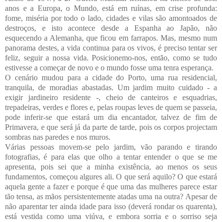
anos e a Europa, o Mundo, está em ruínas, em crise profunda:
fome, miséria por todo o lado, cidades e vilas são amontoados de
destroços, e isto acontece desde a Espanha ao Japão, não
esquecendo a Alemanha, que ficou em farrapos. Mas, mesmo num
panorama destes, a vida continua para os vivos, é preciso tentar ser
feliz, seguir a nossa vida. Posicionemo-nos, então, como se tudo
estivesse a começar de novo e o mundo fosse uma tenra esperança.
O cenário mudou para a cidade do Porto, uma rua residencial,
tranquila, de moradias abastadas. Um jardim muito cuidado - a
exigir jardineiro residente -, cheio de canteiros e esquadrias,
trepadeiras, verdes e flores e, pelas roupas leves de quem se passeia,
pode inferir-se que estará um dia encantador, talvez de fim de
Primavera, e que será já da parte de tarde, pois os corpos projectam
sombras nas paredes e nos muros.
Várias pessoas movem-se pelo jardim, vão parando e tirando
fotografias, é para elas que olho a tentar entender o que se me
apresenta, pois sei que a minha existência, ao menos os seus
fundamentos, começou algures ali. O que será aquilo? O que estará
aquela gente a fazer e porque é que uma das mulheres parece estar
tão tensa, as mãos persistentemente atadas uma na outra? Apesar de
não aparentar ter ainda idade para isso (deverá rondar os quarenta),
está vestida como uma viúva, e embora sorria e o sorriso seja