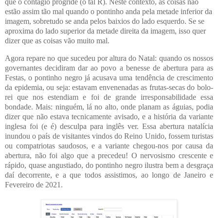
que o contágio progride (o tal R). Neste contexto, as coisas não
estão assim tão mal quando o pontinho anda pela metade inferior da
imagem, sobretudo se anda pelos baixios do lado esquerdo. Se se
aproxima do lado superior da metade direita da imagem, isso quer
dizer que as coisas vão muito mal.
Agora repare no que sucedeu por altura do Natal: quando os nossos
governantes decidiram dar ao povo a benesse de abertura para as
Festas, o pontinho negro já acusava uma tendência de crescimento
da epidemia, ou seja: estavam envenenadas as frutas-secas do bolo-
rei que nos estendiam e foi de grande irresponsabilidade essa
bondade. Mais: ninguém, lá no alto, onde planam as águias, podia
dizer que não estava tecnicamente avisado, e a história da variante
inglesa foi (e é) desculpa para inglês ver. Essa abertura natalícia
inundou o país de visitantes vindos do Reino Unido, fossem turistas
ou compatriotas saudosos, e a variante chegou-nos por causa da
abertura, não foi algo que a precedeu! O nervosismo crescente e
rápido, quase angustiado, do pontinho negro ilustra bem a desgraça
daí decorrente, e a que todos assistimos, ao longo de Janeiro e
Fevereiro de 2021.