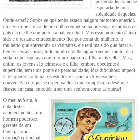
posteridade, como se
esperaria de uma
solenidade daquelas.
Onde estará? Supõe-se que tenha estado nalgum momento anterior,
uma vez que a mão de uma filha requer-se na presença de ambos os
pais e a ele lhe competiria a palavra final. Mas esse momento já terá
sido e o restante entretenimento fica por conta do mulherio, o
mulherio que entretenha os visitantes, ele terá mais do que fazer e,
bem vistas as coisas, tudo aquilo não lhe agrada sequer muito, não
seria o que esperava como futuro para uma filha mais velha. Mas,
enfim, os jovens são teimosos e a filha, embora obediente à
superfície, tem uma ponta de personalidade; fôra dificultoso impedi-
la de querer continuar os estudos e ir para a Universidade,
convencê-la do que se esperava dela: que cumprisse o destino e
ficasse em casa, entretida a ser uma senhora como as outras!
O meu avô era, à
data destes
acontecimentos, um
homem poderoso,
gerente de um
banco, como
ocupação principal,