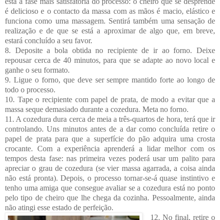
esta a fase mais satisfatória do processo: o cheiro que se desprende
é delicioso e o contacto da massa com as mãos é macio, elástico e
funciona como uma massagem. Sentirá também uma sensação de
realização e de que se está a aproximar de algo que, em breve,
estará concluído a seu favor.
8. Deposite a bola obtida no recipiente de ir ao forno. Deixe
repousar cerca de 40 minutos, para que se adapte ao novo local e
ganhe o seu formato.
9. Ligue o forno, que deve ser sempre mantido forte ao longo de
todo o processo.
10. Tape o recipiente com papel de prata, de modo a evitar que a
massa seque demasiado durante a cozedura. Meta no forno.
11. A cozedura dura cerca de meia a três-quartos de hora, terá que ir
controlando. Uns minutos antes de a dar como concluída retire o
papel de prata para que a superfície do pão adquira uma crosta
crocante. Com a experiência aprenderá a lidar melhor com os
tempos desta fase: nas primeira vezes poderá usar um palito para
apreciar o grau de cozedura (se vier massa agarrada, a coisa ainda
não está pronta). Depois, o processo tornar-se-á quase instintivo e
tenho uma amiga que consegue avaliar se a cozedura está no ponto
pelo tipo de cheiro que lhe chega da cozinha. Pessoalmente, ainda
não atingi esse estado de perfeição.
12. No final, retire o