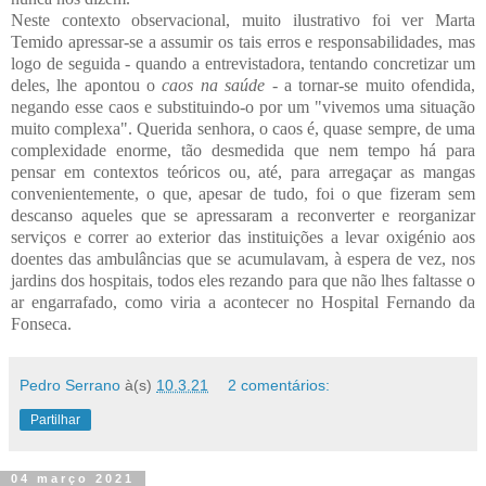
Neste contexto observacional, muito ilustrativo foi ver Marta
Temido apressar-se a assumir os tais erros e responsabilidades, mas
logo de seguida - quando a entrevistadora, tentando concretizar um
deles, lhe apontou o
caos na saúde
- a tornar-se muito ofendida,
negando esse caos e substituindo-o por um "vivemos uma situação
muito complexa". Querida senhora, o caos é, quase sempre, de uma
complexidade enorme, tão desmedida que nem tempo há para
pensar em contextos teóricos ou, até, para arregaçar as mangas
convenientemente, o que, apesar de tudo, foi o que fizeram sem
descanso aqueles que se apressaram a reconverter e reorganizar
serviços e correr ao exterior das instituições a levar oxigénio aos
doentes das ambulâncias que se acumulavam, à espera de vez, nos
jardins dos hospitais, todos eles rezando para que não lhes faltasse o
ar engarrafado, como viria a acontecer no Hospital Fernando da
Fonseca.
Pedro Serrano
à(s)
10.3.21
2 comentários:
Partilhar
04 março 2021