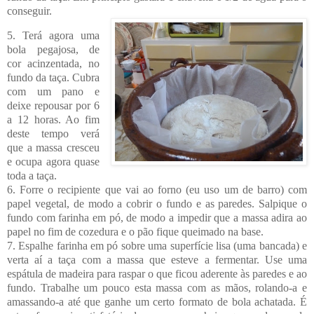
conseguir.
5. Terá agora uma
bola pegajosa, de
cor acinzentada, no
fundo da taça. Cubra
com um pano e
deixe repousar por 6
a 12 horas. Ao fim
deste tempo verá
que a massa cresceu
e ocupa agora quase
toda a taça.
6. Forre o recipiente que vai ao forno (eu uso um de barro) com
papel vegetal, de modo a cobrir o fundo e as paredes. Salpique o
fundo com farinha em pó, de modo a impedir que a massa adira ao
papel no fim de cozedura e o pão fique queimado na base.
7. Espalhe farinha em pó sobre uma superfície lisa (uma bancada) e
verta aí a taça com a massa que esteve a fermentar. Use uma
espátula de madeira para raspar o que ficou aderente às paredes e ao
fundo. Trabalhe um pouco esta massa com as mãos, rolando-a e
amassando-a até que ganhe um certo formato de bola achatada. É