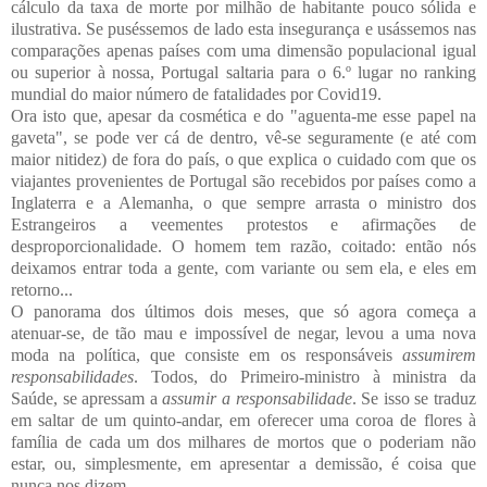
cálculo da taxa de morte por milhão de habitante pouco sólida e
ilustrativa. Se puséssemos de lado esta insegurança e usássemos nas
comparações apenas países com uma dimensão populacional igual
ou superior à nossa, Portugal saltaria para o 6.º lugar no ranking
mundial do maior número de fatalidades por Covid19.
Ora isto que, apesar da cosmética e do "aguenta-me esse papel na
gaveta", se pode ver cá de dentro, vê-se seguramente (e até com
maior nitidez) de fora do país, o que explica o cuidado com que os
viajantes provenientes de Portugal são recebidos por países como a
Inglaterra e a Alemanha, o que sempre arrasta o ministro dos
Estrangeiros a veementes protestos e afirmações de
desproporcionalidade. O homem tem razão, coitado: então nós
deixamos entrar toda a gente, com variante ou sem ela, e eles em
retorno...
O panorama dos últimos dois meses, que só agora começa a
atenuar-se, de tão mau e impossível de negar, levou a uma nova
moda na política, que consiste em os responsáveis
assumirem
responsabilidades
. Todos, do Primeiro-ministro à ministra da
Saúde, se apressam a
assumir a responsabilidade
. Se isso se traduz
em saltar de um quinto-andar, em oferecer uma coroa de flores à
família de cada um dos milhares de mortos que o poderiam não
estar, ou, simplesmente, em apresentar a demissão, é coisa que
nunca nos dizem.