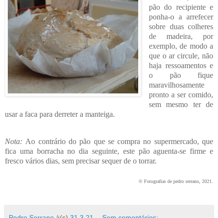
pão do recipiente e
ponha-o a arrefecer
sobre duas colheres
de madeira, por
exemplo, de modo a
que o ar circule, não
haja ressoamentos e
o pão fique
maravilhosamente
pronto a ser comido,
sem mesmo ter de
usar a faca para derreter a manteiga.
Nota:
Ao contrário do pão que se compra no supermercado, que
fica uma borracha no dia seguinte, este pão aguenta-se firme e
fresco vários dias, sem precisar sequer de o torrar.
© Fotografias de pedro serrano, 2021.
Pedro Serrano
à(s)
31.3.21
Sem comentários: