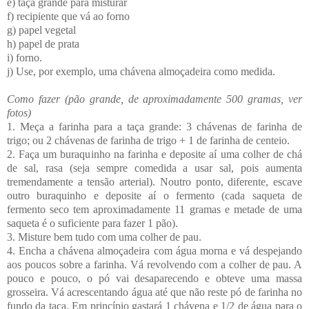
e) taça grande para misturar
f) recipiente que vá ao forno
g) papel vegetal
h) papel de prata
i) forno.
j) Use, por exemplo, uma chávena almoçadeira como medida.
Como fazer (pão grande, de aproximadamente 500 gramas, ver
fotos)
1. Meça a farinha para a taça grande: 3 chávenas de farinha de
trigo; ou 2 chávenas de farinha de trigo + 1 de farinha de centeio.
2. Faça um buraquinho na farinha e deposite aí uma colher de chá
de sal, rasa (seja sempre comedida a usar sal, pois aumenta
tremendamente a tensão arterial). Noutro ponto, diferente, escave
outro buraquinho e deposite aí o fermento (cada saqueta de
fermento seco tem aproximadamente 11 gramas e metade de uma
saqueta é o suficiente para fazer 1 pão).
3. Misture bem tudo com uma colher de pau.
4. Encha a chávena almoçadeira com água morna e vá despejando
aos poucos sobre a farinha. Vá revolvendo com a colher de pau. A
pouco e pouco, o pó vai desaparecendo e obteve uma massa
grosseira. Vá acrescentando água até que não reste pó de farinha no
fundo da taça. Em princípio gastará 1 chávena e 1/2 de água para o