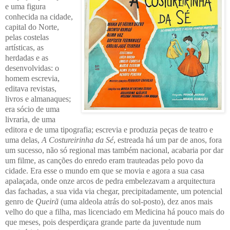
e uma figura
conhecida na cidade,
capital do Norte,
pelas costelas
artísticas, as
herdadas e as
desenvolvidas: o
homem escrevia,
editava revistas,
livros e almanaques;
era sócio de uma
livraria, de uma
editora e de uma tipografia; escrevia e produzia peças de teatro e
uma delas,
A Costureirinha da Sé
, estreada há um par de anos, fora
um sucesso, não só regional mas também nacional, acabaria por dar
um filme, as canções do enredo eram trauteadas pelo povo da
cidade. Era esse o mundo em que se movia e agora a sua casa
apalaçada, onde onze arcos de pedra embelezavam a arquitectura
das fachadas, a sua vida via chegar, precipitadamente, um potencial
genro de
Queirã
(uma aldeola atrás do sol-posto), dez anos mais
velho do que a filha, mas licenciado em Medicina há pouco mais do
que meses, pois desperdiçara grande parte da juventude num