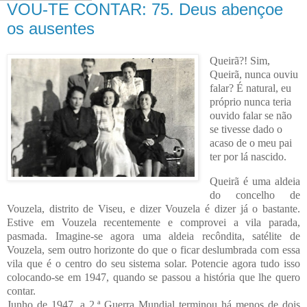
VOU-TE CONTAR: 75. Deus abençoe
os ausentes
Queirã?! Sim,
Queirã, nunca ouviu
falar? É natural, eu
próprio nunca teria
ouvido falar se não
se tivesse dado o
acaso de o meu pai
ter por lá nascido.
Queirã é uma aldeia
do concelho de
Vouzela, distrito de Viseu, e dizer Vouzela é dizer já o bastante.
Estive em Vouzela recentemente e comprovei a vila parada,
pasmada. Imagine-se agora uma aldeia recôndita, satélite de
Vouzela, sem outro horizonte do que o ficar deslumbrada com essa
vila que é o centro do seu sistema solar. Potencie agora tudo isso
colocando-se em 1947, quando se passou a história que lhe quero
contar.
Junho de 1947, a 2.ª Guerra Mundial terminou há menos de dois