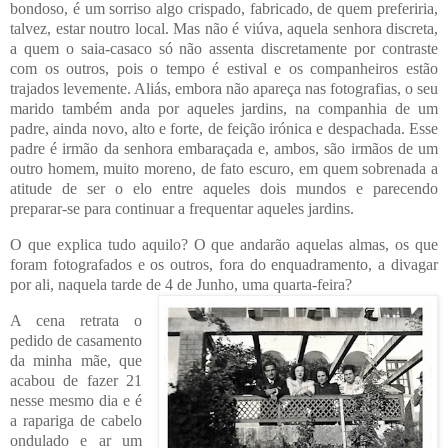
bondoso, é um sorriso algo crispado, fabricado, de quem preferiria,
talvez, estar noutro local. Mas não é viúva, aquela senhora discreta,
a quem o saia-casaco só não assenta discretamente por contraste
com os outros, pois o tempo é estival e os companheiros estão
trajados levemente. Aliás, embora não apareça nas fotografias, o seu
marido também anda por aqueles jardins, na companhia de um
padre, ainda novo, alto e forte, de feição irónica e despachada. Esse
padre é irmão da senhora embaraçada e, ambos, são irmãos de um
outro homem, muito moreno, de fato escuro, em quem sobrenada a
atitude de ser o elo entre aqueles dois mundos e parecendo
preparar-se para continuar a frequentar aqueles jardins.
O que explica tudo aquilo? O que andarão aquelas almas, os que
foram fotografados e os outros, fora do enquadramento, a divagar
por ali, naquela tarde de 4 de Junho, uma quarta-feira?
A cena retrata o
pedido de casamento
da minha mãe, que
acabou de fazer 21
nesse mesmo dia e é
a rapariga de cabelo
ondulado e ar um