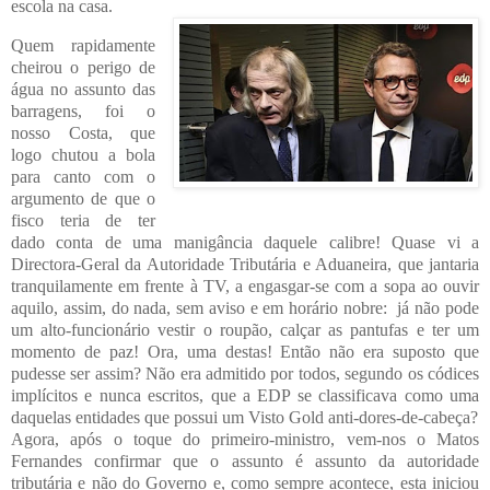
escola na casa.
Quem rapidamente
cheirou o perigo de
água no assunto das
barragens, foi o
nosso Costa, que
logo chutou a bola
para canto com o
argumento de que o
fisco teria de ter
dado conta de uma manigância daquele calibre! Quase vi a
Directora-Geral da Autoridade Tributária e Aduaneira, que jantaria
tranquilamente em frente à TV, a engasgar-se com a sopa ao ouvir
aquilo, assim, do nada, sem aviso e em horário nobre: já não pode
um alto-funcionário vestir o roupão, calçar as pantufas e ter um
momento de paz! Ora, uma destas! Então não era suposto que
pudesse ser assim? Não era admitido por todos, segundo os códices
implícitos e nunca escritos, que a EDP se classificava como uma
daquelas entidades que possui um Visto Gold anti-dores-de-cabeça?
Agora, após o toque do primeiro-ministro, vem-nos o Matos
Fernandes confirmar que o assunto é assunto da autoridade
tributária e não do Governo e, como sempre acontece, esta iniciou