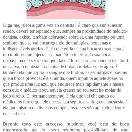
Diga-me, já foi alguma vez ao dentista? É claro que sim e, assim
sendo, deverá ter reparado que, sempre na proximidade do médico-
dentista, existe, também debruçada sobre si, uma rapariga ou uma
senhora, que se vai encarregando de múltiplas, pequenas e
indispensáveis tarefas. É ela que enfia na sua bocarra escancarada
um tubinho que injecta ar e mantém o interior da sua boca
razoavelmente seco para que, face à formação permanente e natural
de saliva, o dentista não tenha de trabalhar debaixo de água. É
também ela que aspira o sangue que brotou, as esquírolas e poeiras
que a broca provoca; é ela, ainda, quem mpunha aquele aparelho
que produz uma luz azul que endurece mais rapidamente a massa
com que o médico tapou aquela cratera no seu terceiro molar do
lado direito. E, permanentemente, é ela que vai chegando ao
médico os ferros que ele necessita a seguir, a seringa da anestesia, é
ela que mistura os diversos compósitos que serão aplicados dentro
da sua boca.
Durante todo este processo, sublinho, você está de boca
escancarada, ao léu, sem nenhuma possibilidade de usar