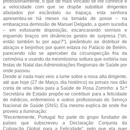
profissionalmente, o que de mais vincado se lhe conhece é
a velocidade com que se dispõe substituir dirigentes
afastados por escândalo ou trapaça, esta senhora
apresentou-se há meses na tomada de posse – na
embaraçosa demissão de Manuel Delgado, a quem sucedia
– em esfusiante disposição, escancarando sorrisos e
erguendo braços em dinâmicos gestos de surpresa (“oh,
então também tu por aqui?”), preâmbulo ao distribuir de
abraços e beijinhos por quem estava no Palácio de Belém,
parecendo não se aperceber da circunspecção fria da
cerimónia e usando da mesmíssima soltura que exibiria nas
festas de Natal das Administrações Regionais de Saúde por
onde passou.
Desde aí nada mais veio a lume sobre a nova alta dirigente,
até que hoje (27 de Março, dia histórico) os jornais nos dão
conta de uma ideia para a Saúde de Rosa Zorrinho: a Sr.ª
Secretária de Estado propõe-se contribuir para a felicidade
de médicos, enfermeiros e outros profissionais do Serviço
Nacional de Saúde (SNS). Ela mesmo explica de onde lhe
proveio a iluminação:
“Recentemente, Portugal fez parte do grupo fundador de
países que subscreveu a Declaração Conjunta da
Coligação Global para a Felicidade”, pelo que ela quer