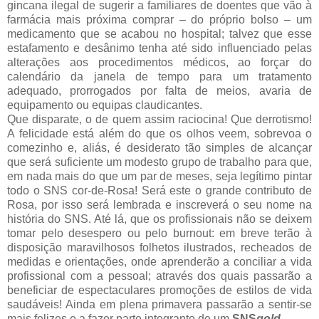
gincana ilegal de sugerir a familiares de doentes que vão à
farmácia mais próxima comprar – do próprio bolso – um
medicamento que se acabou no hospital; talvez que esse
estafamento e desânimo tenha até sido influenciado pelas
alterações aos procedimentos médicos, ao forçar do
calendário da janela de tempo para um tratamento
adequado, prorrogados por falta de meios, avaria de
equipamento ou equipas claudicantes.
Que disparate, o de quem assim raciocina! Que derrotismo!
A felicidade está além do que os olhos veem, sobrevoa o
comezinho e, aliás, é desiderato tão simples de alcançar
que será suficiente um modesto grupo de trabalho para que,
em nada mais do que um par de meses, seja legítimo pintar
todo o SNS cor-de-Rosa! Será este o grande contributo de
Rosa, por isso será lembrada e inscreverá o seu nome na
história do SNS. Até lá, que os profissionais não se deixem
tomar pelo desespero ou pelo burnout: em breve terão à
disposição maravilhosos folhetos ilustrados, recheados de
medidas e orientações, onde aprenderão a conciliar a vida
profissional com a pessoal; através dos quais passarão a
beneficiar de espectaculares promoções de estilos de vida
saudáveis! Ainda em plena primavera passarão a sentir-se
mais felizes e a fazer parte integrante de um
SNS
gold
.