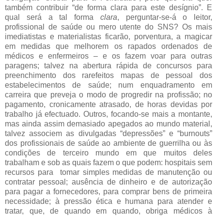
também contribuir “de forma clara para este desígnio”. E
qual será a tal forma
clara
, perguntar-se-á o leitor,
profissional de saúde ou mero utente do SNS? Os mais
imediatistas e materialistas ficarão, porventura, a magicar
em medidas que melhorem os rapados ordenados de
médicos e enfermeiros – e os fazem voar para outras
paragens; talvez na abertura rápida de concursos para
preenchimento dos rarefeitos mapas de pessoal dos
estabelecimentos de saúde; num enquadramento em
carreira que preveja o modo de progredir na profissão; no
pagamento, cronicamente atrasado, de horas devidas por
trabalho já efectuado. Outros, focando-se mais a montante,
mas ainda assim demasiado apegados ao mundo material,
talvez associem as divulgadas “depressões” e “burnouts”
dos profissionais de saúde ao ambiente de guerrilha ou às
condições de terceiro mundo em que muitos deles
trabalham e sob as quais fazem o que podem: hospitais sem
recursos para
tomar simples medidas de manutenção ou
contratar pessoal; ausência de dinheiro e de autorização
para pagar a fornecedores, para comprar bens de primeira
necessidade; à pressão ética e humana para atender e
tratar, que, de quando em quando, obriga médicos à