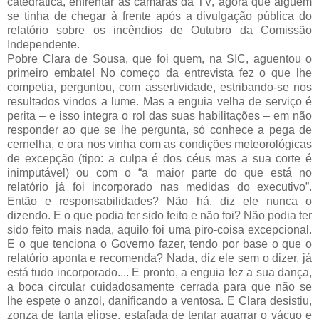
catedrática, enfrentar as câmaras da TV, agora que alguém
se tinha de chegar à frente após a divulgação pública do
relatório sobre os incêndios de Outubro da Comissão
Independente.
Pobre Clara de Sousa, que foi quem, na SIC, aguentou o
primeiro embate! No começo da entrevista fez o que lhe
competia, perguntou, com assertividade, estribando-se nos
resultados vindos a lume. Mas a enguia velha de serviço é
perita – e isso integra o rol das suas habilitações – em não
responder ao que se lhe pergunta, só conhece a pega de
cernelha, e ora nos vinha com as condições meteorológicas
de excepção (tipo: a culpa é dos céus mas a sua corte é
inimputável) ou com o “a maior parte do que está no
relatório já foi incorporado nas medidas do executivo”.
Então e responsabilidades? Não há, diz ele nunca o
dizendo. E o que podia ter sido feito e não foi? Não podia ter
sido feito mais nada, aquilo foi uma piro-coisa excepcional.
E o que tenciona o Governo fazer, tendo por base o que o
relatório aponta e recomenda? Nada, diz ele sem o dizer, já
está tudo incorporado.... E pronto, a enguia fez a sua dança,
a boca circular cuidadosamente cerrada para que não se
lhe espete o anzol, danificando a ventosa. E Clara desistiu,
zonza de tanta elipse, estafada de tentar agarrar o vácuo e