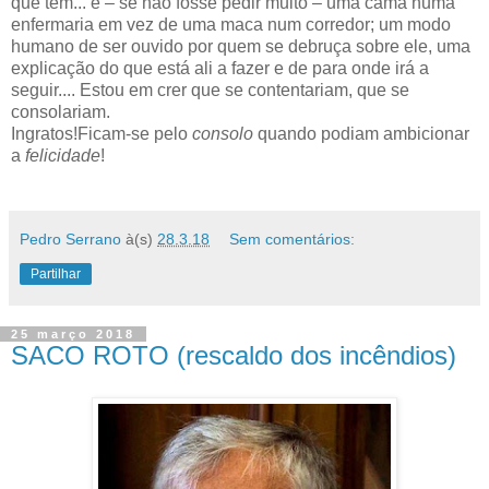
que tem... e – se não fosse pedir muito – uma cama numa
enfermaria em vez de uma maca num corredor; um modo
humano de ser ouvido por quem se debruça sobre ele, uma
explicação do que está ali a fazer e de para onde irá a
seguir.... Estou em crer que se contentariam, que se
consolariam.
Ingratos!
Ficam-se pelo
consolo
quando podiam ambicionar
a
felicidade
!
Pedro Serrano
à(s)
28.3.18
Sem comentários:
Partilhar
25 março 2018
SACO ROTO (rescaldo dos incêndios)