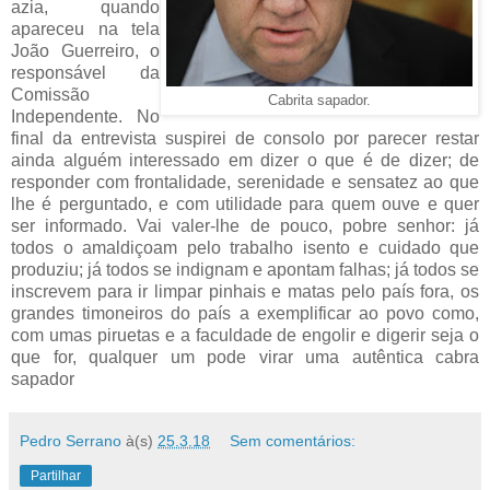
azia, quando
apareceu na tela
João Guerreiro, o
responsável da
Comissão
Cabrita sapador.
Independente. No
final da entrevista suspirei de consolo por parecer restar
ainda alguém interessado em dizer o que é de dizer; de
responder com frontalidade, serenidade e sensatez ao que
lhe é perguntado, e com utilidade para quem ouve e quer
ser informado. Vai valer-lhe de pouco, pobre senhor: já
todos o amaldiçoam pelo trabalho isento e cuidado que
produziu; já todos se indignam e apontam falhas; já todos se
inscrevem para ir limpar pinhais e matas pelo país fora, os
grandes timoneiros do país a exemplificar ao povo como,
com umas piruetas e a faculdade de engolir e digerir seja o
que for, qualquer um pode virar uma autêntica cabra
sapador
Pedro Serrano
à(s)
25.3.18
Sem comentários:
Partilhar