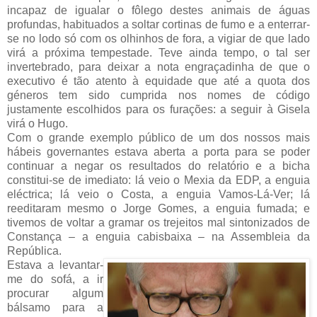
incapaz de igualar o fôlego destes animais de águas
profundas, habituados a soltar cortinas de fumo e a enterrar-
se no lodo só com os olhinhos de fora, a vigiar de que lado
virá a próxima tempestade. Teve ainda tempo, o tal ser
invertebrado, para deixar a nota engraçadinha de que o
executivo é tão atento à equidade que até a quota dos
géneros tem sido cumprida nos nomes de código
justamente escolhidos para os furações: a seguir à Gisela
virá o Hugo.
Com o grande exemplo público de um dos nossos mais
hábeis governantes estava aberta a porta para se poder
continuar a negar os resultados do relatório e a bicha
constitui-se de imediato: lá veio o Mexia da EDP, a enguia
eléctrica; lá veio o Costa, a enguia Vamos-Lá-Ver; lá
reeditaram mesmo o Jorge Gomes, a enguia fumada; e
tivemos de voltar a gramar os trejeitos mal sintonizados de
Constança – a enguia cabisbaixa – na Assembleia da
República.
Estava a levantar-
me do sofá, a ir
procurar algum
bálsamo para a