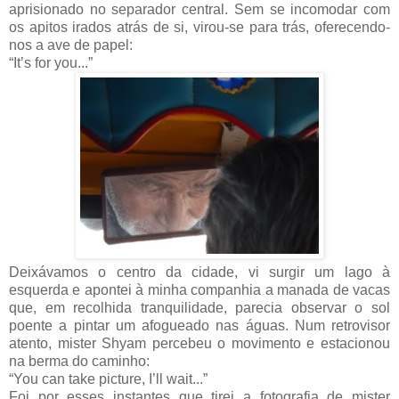
aprisionado no separador central. Sem se incomodar com
os apitos irados atrás de si, virou-se para trás, oferecendo-
nos a ave de papel:
“It’s for you...”
Deixávamos o centro da cidade, vi surgir um lago à
esquerda e apontei à minha companhia a manada de vacas
que, em recolhida tranquilidade, parecia observar o sol
poente a pintar um afogueado nas águas. Num retrovisor
atento, mister Shyam percebeu o movimento e estacionou
na berma do caminho:
“You can take picture, I’ll wait...”
Foi por esses instantes que tirei a fotografia de mister