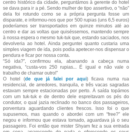
centro histórico da cidade, perguntámos à gerente do hotel
se dava para ir a pé. Sendo mulher de tipo assertivo, o “não”
dela foi rotundo como se a própria pergunta fosse um
disparate, e informou-nos que por 500 rupias (uns 6,5 euros)
poderíamos ser transportados em quinze minutos até ao
centro e dar as voltas que quiséssemos, mantendo sempre
à nossa espera o mesmo tuk-tuk que, estando saciados, nos
devolveria ao hotel. Ainda perguntei quanto custaria uma
simples viagem de ida, pois podia apetecer-nos dispensar o
pendura e ficar por nossa conta.
“Só ida?”, confirmou ela, abanando a cabeça numa
negativa, “custa-vos 250 rupias... É igual e não vale o
trabalho de chamar outro!”
O hotel (
de que já falei por aqui
) ficava numa rua
residencial, de arredores, tranquila, e três vacas sagradas
estavam sempre estacionadas por perto. À saída topámos
com um tuk-tuk e de dentro dele espreitavam os pés do
condutor, o qual jazia reclinado no banco dos passageiros,
porventura aguardando clientes frescos. Isso foi o que
supusemos, mas quando o abordei com um “free?” ele
negou e informou que estava tomado, aguardava já o seu
passageiro. Foi então que mister Shyam fez a sua entrada
em cena, aparecendo do nada e oferecendo os seus