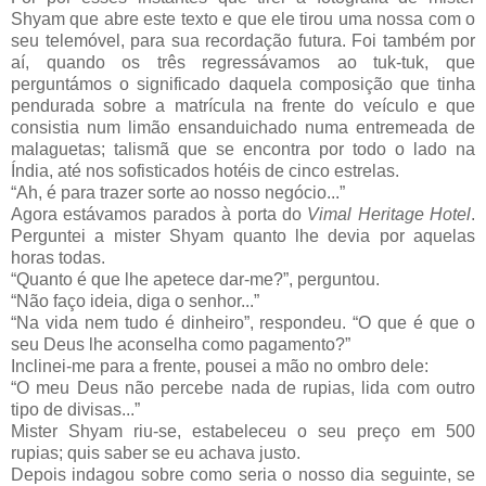
Shyam que abre este texto e que ele tirou uma nossa com o
seu telemóvel, para sua recordação futura. Foi também por
aí, quando os três regressávamos ao tuk-tuk, que
perguntámos o significado daquela composição que tinha
pendurada sobre a matrícula na frente do veículo e que
consistia num limão ensanduichado numa entremeada de
malaguetas; talismã que se encontra por todo o lado na
Índia, até nos sofisticados hotéis de cinco estrelas.
“Ah, é para trazer sorte ao nosso negócio...”
Agora estávamos parados à porta do
Vimal Heritage Hotel
.
Perguntei a mister Shyam quanto lhe devia por aquelas
horas todas.
“Quanto é que lhe apetece dar-me?”, perguntou.
“Não faço ideia, diga o senhor...”
“Na vida nem tudo é dinheiro”, respondeu. “O que é que o
seu Deus lhe aconselha como pagamento?”
Inclinei-me para a frente, pousei a mão no ombro dele:
“O meu Deus não percebe nada de rupias, lida com outro
tipo de divisas...”
Mister Shyam riu-se, estabeleceu o seu preço em 500
rupias; quis saber se eu achava justo.
Depois indagou sobre como seria o nosso dia seguinte, se