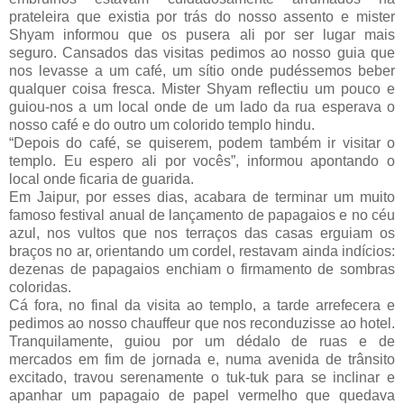
prateleira que existia por trás do nosso assento e mister
Shyam informou que os pusera ali por ser lugar mais
seguro. Cansados das visitas pedimos ao nosso guia que
nos levasse a um café, um sítio onde pudéssemos beber
qualquer coisa fresca. Mister Shyam reflectiu um pouco e
guiou-nos a um local onde de um lado da rua esperava o
nosso café e do outro um colorido templo hindu.
“Depois do café, se quiserem, podem também ir visitar o
templo. Eu espero ali por vocês”, informou apontando o
local onde ficaria de guarida.
Em Jaipur, por esses dias, acabara de terminar um muito
famoso festival anual de lançamento de papagaios e no céu
azul, nos vultos que nos terraços das casas erguiam os
braços no ar, orientando um cordel, restavam ainda indícios:
dezenas de papagaios enchiam o firmamento de sombras
coloridas.
Cá fora, no final da visita ao templo, a tarde arrefecera e
pedimos ao nosso chauffeur que nos reconduzisse ao hotel.
Tranquilamente, guiou por um dédalo de ruas e de
mercados em fim de jornada e, numa avenida de trânsito
excitado, travou serenamente o tuk-tuk para se inclinar e
apanhar um papagaio de papel vermelho que quedava