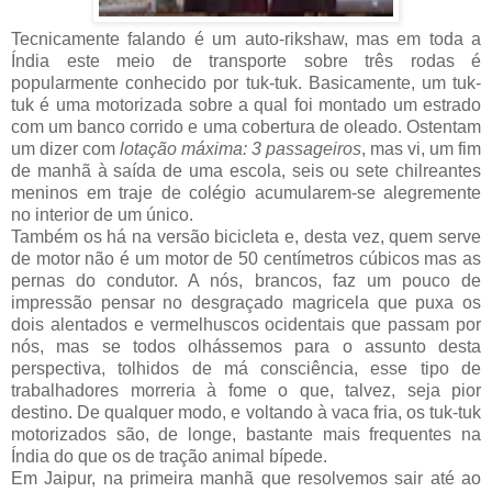
Tecnicamente falando é um auto-rikshaw, mas em toda a
Índia este meio de transporte sobre tr
ês rodas é
popularmente conhecido por tuk-tuk. Basicamente, um tuk-
tuk é uma motorizada sobre a qual foi montado um estrado
com um banco corrido e uma cobertura de oleado. Ostentam
um dizer com
lotação máxima: 3 passageiros
, mas vi, um fim
de manhã à saída de uma escola, seis ou sete chilreantes
meninos em traje de colégio acumularem-se alegremente
no interior de um único.
Também os há na versão bicicleta e, desta vez, quem serve
de motor não é um motor de 50 centímetros cúbicos mas as
pernas do condutor. A nós, brancos, faz um pouco de
impressão pensar no desgraçado magricela que puxa os
dois alentados e vermelhuscos ocidentais que passam por
nós, mas se todos olhássemos para o assunto desta
perspectiva, tolhidos de má consciência, esse tipo de
trabalhadores morreria à fome o que, talvez, seja pior
destino. De qualquer modo, e voltando à vaca fria, os tuk-tuk
motorizados são, de longe, bastante mais frequentes na
Índia do que os de tração animal bípede.
Em Jaipur, na primeira manhã que resolvemos sair até ao