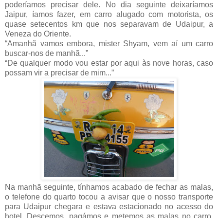
poderíamos precisar dele. No dia seguinte deixaríamos
Jaipur, íamos fazer, em carro alugado com motorista, os
quase setecentos km que nos separavam de Udaipur, a
Veneza do Oriente.
“Amanhã vamos embora, mister Shyam, vem aí um carro
buscar-nos de manhã...”
“De qualquer modo vou estar por aqui às nove horas, caso
possam vir a precisar de mim...”
Na manhã seguinte, tínhamos acabado de fechar as malas,
o telefone do quarto tocou a avisar que o nosso transporte
para Udaipur chegara e estava estacionado no acesso do
hotel. Descemos, pagámos e metemos as malas no carro.