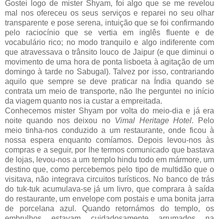
Gostei logo de mister Shyam, foi algo que se me revelou
mal nos ofereceu os seus serviços e reparei no seu olhar
transparente e pose serena, intuição que se foi confirmando
pelo raciocínio que se vertia em inglês fluente e de
vocabulário rico; no modo tranquilo e algo indiferente com
que atravessava o trânsito louco de Jaipur (e que diminui o
movimento de uma hora de ponta lisboeta à agitação de um
domingo à tarde no Sabugal). Talvez por isso, contrariando
aquilo que sempre se deve praticar na Índia quando se
contrata um meio de transporte, não lhe perguntei no início
da viagem quanto nos ia custar a empreitada.
Conhecemos mister Shyam por volta do meio-dia e já era
noite quando nos deixou no
Vimal Heritage Hotel
. Pelo
meio tinha-nos conduzido a um restaurante, onde ficou à
nossa espera enquanto comíamos. Depois levou-nos às
compras e a seguir, por lhe termos comunicado que bastava
de lojas, levou-nos a um templo hindu todo em mármore, um
destino que, como percebemos pelo tipo de multidão que o
visitava, não integrava circuitos turísticos. No banco de trás
do tuk-tuk acumulava-se já um livro, que comprara à saída
do restaurante, um envelope com postais e uma bonita jarra
de porcelana azul. Quando retornámos do templo, os
embrulhos estavam cuidadosamente arrumados na