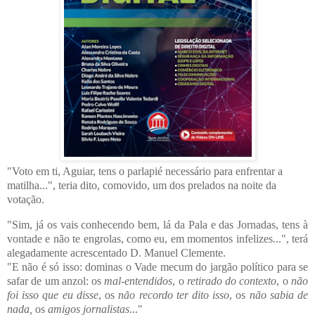
"Voto em ti, Aguiar, tens o parlapié necessário para enfrentar a
matilha...", teria dito, comovido, um dos prelados na noite da
votação.
"Sim, já os vais conhecendo bem, lá da Pala e das Jornadas, tens à
vontade e não te engrolas, como eu, em momentos infelizes...", terá
alegadamente acrescentado D. Manuel Clemente.
"E não é só isso: dominas o Vade mecum do jargão político para se
safar de um anzol: os
mal-entendidos
, o
retirado do contexto
, o
não
foi isso que eu disse
, os
não recordo ter dito isso
, os
não sabia de
nada,
os
amigos jornalistas
..."