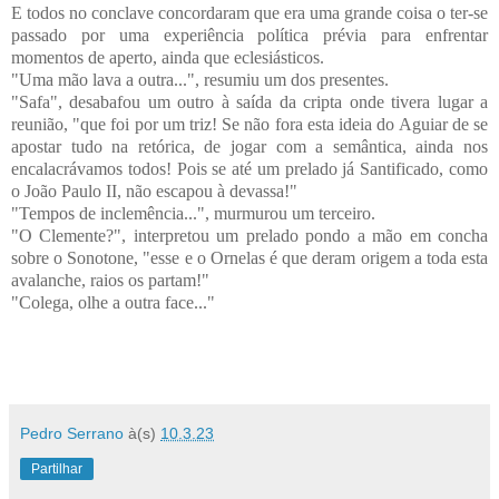
E todos no conclave concordaram que era uma grande coisa o ter-se
passado por uma experiência política prévia para enfrentar
momentos de aperto, ainda que eclesiásticos.
"Uma mão lava a outra...", resumiu um dos presentes.
"Safa", desabafou um outro à saída da cripta onde tivera lugar a
reunião, "que foi por um triz! Se não fora esta ideia do Aguiar de se
apostar tudo na retórica, de jogar com a semântica, ainda nos
encalacrávamos todos! Pois se até um prelado já Santificado, como
o João Paulo II, não escapou à devassa!"
"Tempos de inclemência...", murmurou um terceiro.
"O Clemente?", interpretou um prelado pondo a mão em concha
sobre o Sonotone, "esse e o Ornelas é que deram origem a toda esta
avalanche, raios os partam!"
"Colega, olhe a outra face..."
Pedro Serrano
à(s)
10.3.23
Partilhar