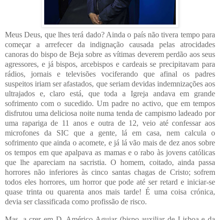
Meus Deus, que lhes terá dado? Ainda o país não tivera tempo para
começar a arrefecer da indignação causada pelas atrocidades
canoras do bispo de Beja sobre as vítimas deverem perdão aos seus
agressores, e já bispos, arcebispos e cardeais se precipitavam para
rádios, jornais e televisões vociferando que afinal os padres
suspeitos iriam ser afastados, que seriam devidas indemnizações aos
ultrajados e, claro está, que toda a Igreja andava em grande
sofrimento com o sucedido. Um padre no activo, que em tempos
disfrutou uma deliciosa noite numa tenda de campismo ladeado por
uma rapariga de 11 anos e outra de 12, veio até confessar aos
microfones da SIC que a gente, lá em casa, nem calcula o
sofrimento que ainda o acomete, e já lá vão mais de dez anos sobre
os tempos em que apalpava as mamas e o rabo às jovens católicas
que lhe apareciam na sacristia. O homem, coitado, ainda passa
horrores não inferiores às cinco santas chagas de Cristo; sofrem
todos eles horrores, um horror que pode até ser retard e iniciar-se
quase trinta ou quarenta anos mais tarde! É uma coisa crónica,
devia ser classificada como profissão de risco.
Mas, a crer em D. Américo Aguiar (bispo auxiliar de Lisboa e da