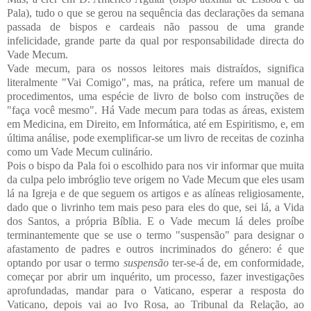
Pala), tudo o que se gerou na sequência das declarações da semana
passada de bispos e cardeais não passou de uma grande
infelicidade, grande parte da qual por responsabilidade directa do
Vade Mecum.
Vade mecum, para os nossos leitores mais distraídos, significa
literalmente "Vai Comigo", mas, na prática, refere um manual de
procedimentos, uma espécie de livro de bolso com instruções de
"faça você mesmo". Há Vade mecum para todas as áreas, existem
em Medicina, em Direito, em Informática, até em Espiritismo, e, em
última análise, pode exemplificar-se um livro de receitas de cozinha
como um Vade Mecum culinário.
Pois o bispo da Pala foi o escolhido para nos vir informar que muita
da culpa pelo imbróglio teve origem no Vade Mecum que eles usam
lá na Igreja e de que seguem os artigos e as alíneas religiosamente,
dado que o livrinho tem mais peso para eles do que, sei lá, a Vida
dos Santos, a própria Bíblia. E o Vade mecum lá deles proíbe
terminantemente que se use o termo "suspensão" para designar o
afastamento de padres e outros incriminados do género: é que
optando por usar o termo
suspensão
ter-se-á de, em conformidade,
começar por abrir um inquérito, um processo, fazer investigações
aprofundadas, mandar para o Vaticano, esperar a resposta do
Vaticano, depois vai ao Ivo Rosa, ao Tribunal da Relação, ao