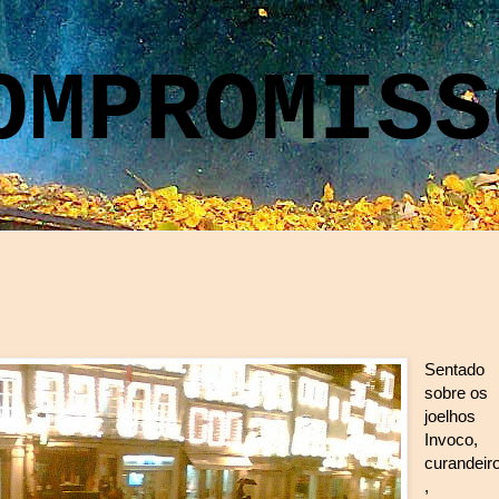
OMPROMISS
Sentado
sobre os
joelhos
Invoco,
curandeir
,