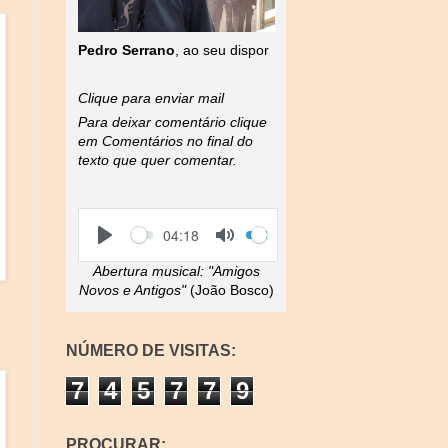
Pedro Serrano
, ao seu dispor
Clique para enviar mail
Para deixar comentário clique
em Comentários no final do
texto que quer comentar.
S
V
C
04:18
e
o
u
P
T
e
l
r
l
o
Abertura musical:
"Amigos
k
u
r
a
g
m
e
Novos e Antigos"
(João Bosco)
y
g
e
n
l
t
e
t
M
i
NÚMERO DE VISITAS:
u
m
t
e
7
4
5
7
7
9
e
PROCURAR: