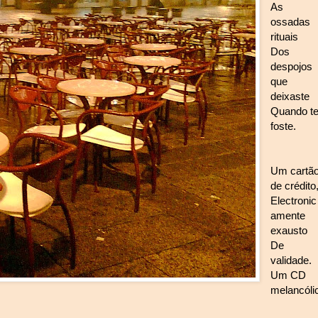
As
ossadas
rituais
Dos
despojos
que
deixaste
Quando t
foste.
Um cartã
de crédito
Electronic
amente
exausto
De
validade.
Um CD
melancóli