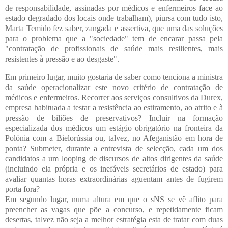
de responsabilidade, assinadas por médicos e enfermeiros face ao
estado degradado dos locais onde trabalham), piursa com tudo isto,
Marta Temido fez saber, zangada e assertiva, que uma das soluções
para o problema que a "sociedade" tem de encarar passa pela
"contratação de profissionais de saúde mais resilientes, mais
resistentes à pressão e ao desgaste".
Em primeiro lugar, muito gostaria de saber como tenciona a ministra
da saúde operacionalizar este novo critério de contratação de
médicos e enfermeiros. Recorrer aos serviços consultivos da Durex,
empresa habituada a testar a resistência ao estiramento, ao atrito e à
pressão de biliões de preservativos? Incluir na formação
especializada dos médicos um estágio obrigatório na fronteira da
Polónia com a Bielorússia ou, talvez, no Afeganistão em hora de
ponta? Submeter, durante a entrevista de selecção, cada um dos
candidatos a um looping de discursos de altos dirigentes da saúde
(incluindo ela própria e os inefáveis secretários de estado) para
avaliar quantas horas extraordinárias aguentam antes de fugirem
porta fora?
Em segundo lugar, numa altura em que o sNS se vê aflito para
preencher as vagas que põe a concurso, e repetidamente ficam
desertas, talvez não seja a melhor estratégia esta de tratar com duas