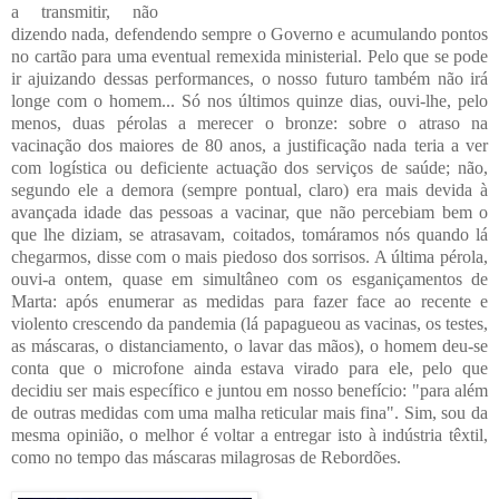
a transmitir, não
dizendo nada, defendendo sempre o Governo e acumulando pontos
no cartão para uma eventual remexida ministerial. Pelo que se pode
ir ajuizando dessas performances, o nosso futuro também não irá
longe com o homem... Só nos últimos quinze dias, ouvi-lhe, pelo
menos, duas pérolas a merecer o bronze: sobre o atraso na
vacinação dos maiores de 80 anos, a justificação nada teria a ver
com logística ou deficiente actuação dos serviços de saúde; não,
segundo ele a demora (sempre pontual, claro) era mais devida à
avançada idade das pessoas a vacinar, que não percebiam bem o
que lhe diziam, se atrasavam, coitados, tomáramos nós quando lá
chegarmos, disse com o mais piedoso dos sorrisos. A última pérola,
ouvi-a ontem, quase em simultâneo com os esganiçamentos de
Marta: após enumerar as medidas para fazer face ao recente e
violento crescendo da pandemia (lá papagueou as vacinas, os testes,
as máscaras, o distanciamento, o lavar das mãos), o homem deu-se
conta que o microfone ainda estava virado para ele, pelo que
decidiu ser mais específico e juntou em nosso benefício: "para além
de outras medidas com uma malha reticular mais fina". Sim, sou da
mesma opinião, o melhor é voltar a entregar isto à indústria têxtil,
como no tempo das máscaras milagrosas de Rebordões.