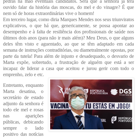
pedras na mão eventuais candidatos. Será que a senhora já terá
ouvido falar da história das moscas, do mel e do vinagre? É que
nem só de horas extraordinárias vive o homem!
Em terceiro lugar, como diria Marques Mendes nos seus triunviratos
explicativos, o que há que, genericamente, se possa apontar ao
desempenho e à falta de resiliência dos profissionais de saúde nos
últimos dois anos (para não ir mais além)? Meu Deus, o que alguns
deles têm visto e aguentado, ao que se têm adaptado em cada
semana de instruções contraditórias, ou diametralmente opostas, por
parte da tutela! Para além de injusto e desadequado, o desvario de
Marta expõe, sobretudo, a frustração de alguém que está a ser
incapaz de liderar a casa que aceitou e jurou gerir com todo o
emprenho, zelo e etc.
Entretanto, enquanto
Marta desatina, o
secretário de estado
adjunto da senhora é
todo ele mel e rosas
nas aparições
públicas, debicando
sempre o lado
positivo das notícias