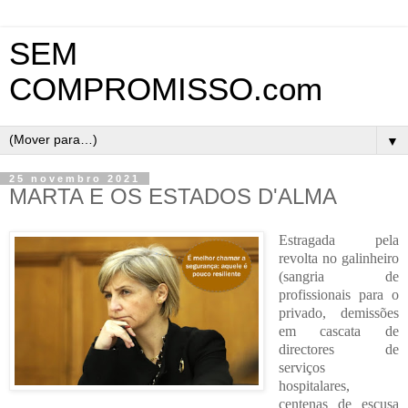
SEM
COMPROMISSO.com
▼
25 novembro 2021
MARTA E OS ESTADOS D'ALMA
E
stragada pela
revolta no galinheiro
(sangria de
profissionais para o
privado, demissões
em cascata de
directores de
serviços
hospitalares,
centenas de escusa