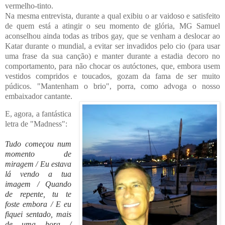
vermelho-tinto.
Na mesma entrevista, durante a qual exibiu o ar vaidoso e satisfeito
de quem está a atingir o seu momento de glória, MG Samuel
aconselhou ainda todas as tribos gay, que se venham a deslocar ao
Katar durante o mundial, a evitar ser invadidos pelo cio (para usar
uma frase da sua canção) e manter durante a estadia decoro no
comportamento, para não chocar os autóctones, que, embora usem
vestidos compridos e toucados, gozam da fama de ser muito
púdicos. "Mantenham o brio", porra, como advoga o nosso
embaixador cantante.
E, agora, a fantástica
letra de "Madness":
Tudo começou num 
momento de 
miragem / Eu estava 
lá vendo a tua 
imagem / Quando 
de repente, tu te 
foste embora / E eu 
fiquei sentado, mais 
de uma hora / 