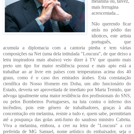
melanina ou, talvez,
mais ferrugina
acrescentada...
Não querendo ficar
atrás no pódio das
idiotices, este artista
português, que
acumula a diplomacia com a cantoria pimba e tem várias
composições na Net (uma dela intitulada "Loucura", de que deixo a
letra inspiradora mais abaixo) veio dizer à TV que quanto mais
preto um tipo for maior resiliência possui e mais apto está a
trabalhar ao ar livre em países com temperaturas acima dos 40
graus, como é o caso dos emirados árabes. Esta constatação
científica do Nosso Homem em Doha, um alto funcionário do
Estado, deveria ser aproveitada de imediato por Marta Temido, que
advoga igualmente uma maior resiliência dos profissionais do SNS,
ou pelos Bombeiros Portugueses, na luta contra o inferno dos
incêndios, pois este género de trabalhadores, graças à alta
concentração em melanina, resiste a tudo e, quem sabe, permitiriam
até a poupança das golas anti-fumo do saudoso ministro Cabrita.
Viva a melanina, embora, a crer na letra de "Loucura" a cor
preferida de MG Samuel, nome artístico do embaixador, seja o