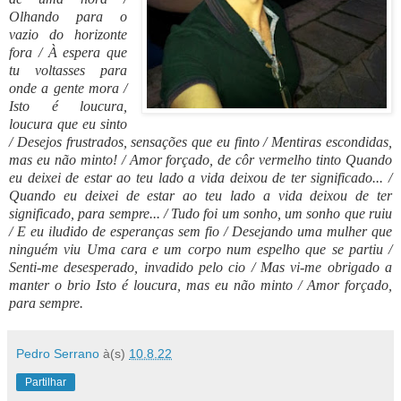
Olhando para o 
vazio do horizonte 
fora / À espera que 
tu voltasses para 
onde a gente mora / 
Isto é loucura, 
loucura que eu sinto 
/ Desejos frustrados, sensações que eu finto / Mentiras escondidas, 
mas eu não minto! / Amor forçado, de côr vermelho tinto Quando 
eu deixei de estar ao teu lado a vida deixou de ter significado... / 
Quando eu deixei de estar ao teu lado a vida deixou de ter 
significado, para sempre... / Tudo foi um sonho, um sonho que ruiu 
/ E eu iludido de esperanças sem fio / Desejando uma mulher que 
ninguém viu Uma cara e um corpo num espelho que se partiu / 
Senti-me desesperado, invadido pelo cio / Mas vi-me obrigado a 
manter o brio Isto é loucura, mas eu não minto / Amor forçado, 
para sempre.
Pedro Serrano
à(s)
10.8.22
Partilhar