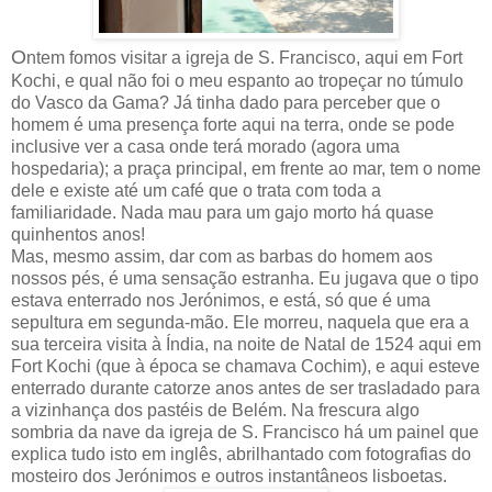
O
ntem fomos visitar a igreja de S. Francisco, aqui em Fort
Kochi, e qual não foi o meu espanto ao tropeçar no túmulo
do Vasco da Gama? Já tinha dado para perceber que o
homem é uma presença forte aqui na terra, onde se pode
inclusive ver a casa onde terá morado (agora uma
hospedaria); a praça principal, em frente ao mar, tem o nome
dele e existe até um café que o trata com toda a
familiaridade. Nada mau para um gajo morto há quase
quinhentos anos!
Mas, mesmo assim, dar com as barbas do homem aos
nossos pés, é uma sensação estranha. Eu jugava que o tipo
estava enterrado nos Jerónimos, e está, só que é uma
sepultura em segunda-mão. Ele morreu, naquela que era a
sua terceira visita à Índia, na noite de Natal de 1524 aqui em
Fort Kochi (que à época se chamava Cochim), e aqui esteve
enterrado durante catorze anos antes de ser trasladado para
a vizinhança dos pastéis de Belém. Na frescura algo
sombria da nave da igreja de S. Francisco há um painel que
explica tudo isto em inglês, abrilhantado com fotografias do
mosteiro dos Jerónimos e outros instantâneos lisboetas.