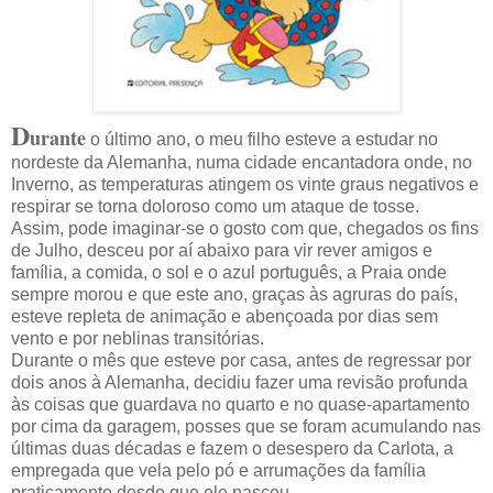
D
urante
o último ano, o meu filho esteve a estudar no
nordeste da Alemanha, numa cidade encantadora onde, no
Inverno, as temperaturas atingem os vinte graus negativos e
respirar se torna doloroso como um ataque de tosse.
Assim, pode imaginar-se o gosto com que, chegados os fins
de Julho, desceu por aí abaixo para vir rever amigos e
família, a comida, o sol e o azul português, a Praia onde
sempre morou e que este ano, graças às agruras do país,
esteve repleta de animação e abençoada por dias sem
vento e por neblinas transitórias.
Durante o mês que esteve por casa, antes de regressar por
dois anos à Alemanha, decidiu fazer uma revisão profunda
às coisas que guardava no quarto e no quase-apartamento
por cima da garagem, posses que se foram acumulando nas
últimas duas décadas e fazem o desespero da Carlota, a
empregada que vela pelo pó e arrumações da família
praticamente desde que ele nasceu.