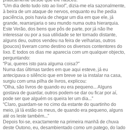
“Um dia deito tudo isto ao lixo!”, dizia-me ela sazonalmente,
à beira de um ataque de nervos, enquanto eu lhe pedia
paciência, pois havia de chegar um dia em que ele, já
grande, rearranjaria o seu mundo numa outra hierarquia.
Este Verão, dos bens que pôs de parte, por já não lhe
interessar ou por a sua utilidade se ter tornado distante,
alguns deu, outros vendeu na feira de velharias, outros
(poucos) tiveram como destino os diversos contentores do
lixo. E todos os dias me aparecia com um qualquer objecto,
perguntando:
“Pai, queres isto para alguma coisa?”
Numa das últimas tardes em que aqui esteve, já eu
antecipava o silêncio que em breve se ia instalar na casa,
surgiu com uma pilha de livros, explicou:
“Olha, são livros de quando eu era pequeno... Alguns
gostava de guardar, outros podem-se dar ou ficar por aí,
pode ser que alguém os queira ler um dia...”
“Claro, guardam-se no cimo da estante do quartinho do
meio, já lá estão os meus, de quando era pequeno, alguns
até os leste também...”
Depois foi-se, exactamente na primeira manhã de chuva
deste Outono, eu, desambientado como um patego, do lado