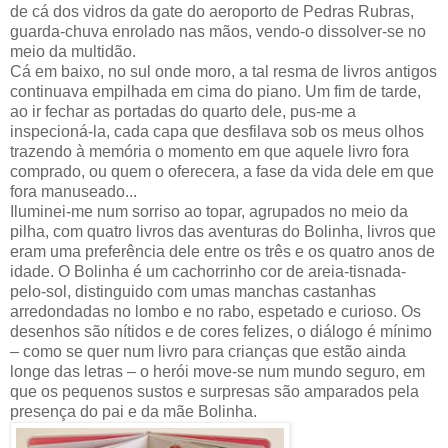
de cá dos vidros da gate do aeroporto de Pedras Rubras,
guarda-chuva enrolado nas mãos, vendo-o dissolver-se no
meio da multidão.
Cá em baixo, no sul onde moro, a tal resma de livros antigos
continuava empilhada em cima do piano. Um fim de tarde,
ao ir fechar as portadas do quarto dele, pus-me a
inspecioná-la, cada capa que desfilava sob os meus olhos
trazendo à memória o momento em que aquele livro fora
comprado, ou quem o oferecera, a fase da vida dele em que
fora manuseado...
Iluminei-me num sorriso ao topar, agrupados no meio da
pilha, com quatro livros das aventuras do Bolinha, livros que
eram uma preferência dele entre os três e os quatro anos de
idade. O Bolinha é um cachorrinho cor de areia-tisnada-
pelo-sol, distinguido com umas manchas castanhas
arredondadas no lombo e no rabo, espetado e curioso. Os
desenhos são nítidos e de cores felizes, o diálogo é mínimo
– como se quer num livro para crianças que estão ainda
longe das letras – o herói move-se num mundo seguro, em
que os pequenos sustos e surpresas são amparados pela
presença do pai e da mãe Bolinha.