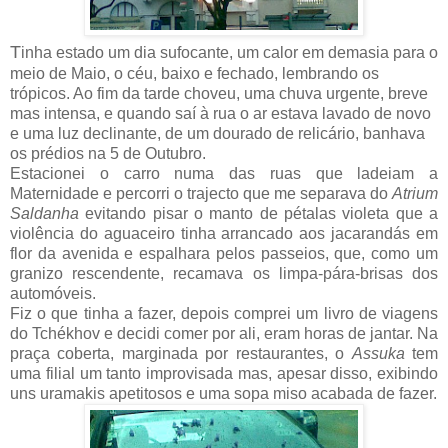
T
inha estado um dia sufocante, um calor em demasia para o
meio de Maio, o céu, baixo e fechado, lembrando os
trópicos. Ao fim da tarde choveu, uma chuva urgente, breve
mas intensa, e quando saí à rua o ar estava lavado de novo
e uma luz declinante, de um dourado de relicário, banhava
os prédios na 5 de Outubro.
Estacionei o carro numa das ruas que ladeiam a
Maternidade e percorri o trajecto que me separava do
Atrium
Saldanha
evitando pisar o manto de pétalas violeta que a
violência do aguaceiro tinha arrancado aos jacarandás em
flor da avenida e espalhara pelos passeios, que, como um
granizo rescendente, recamava os limpa-pára-brisas dos
automóveis.
Fiz o que tinha a fazer, depois comprei um livro de viagens
do Tchékhov e decidi comer por ali, eram horas de jantar. Na
praça coberta, marginada por restaurantes, o
Assuka
tem
uma filial um tanto improvisada mas, apesar disso, exibindo
uns uramakis apetitosos e uma sopa miso acabada de fazer.