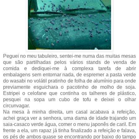
Peguei no meu tabuleiro, sentei-me numa das muitas mesas
que são partilhadas pelos vários stands de venda de
comida e dediquei-me à complexa tarefa de abrir
embalagens sem entornar nada, de espremer a pasta verde
do wasabi no volátil pratinho de folha de alumínio para onde
previamente esguichara o pacotinho de molho de soja.
Estripei o celofane que continha os talheres de plástico,
pesquei na sopa um cubo de tofu e deixei o olhar
circunvagar.
Na mesa à minha direita, um casal acabava a refeição,
achei graça ver a senhora, uma dama de idade trajando um
saia-casaco verde água, comer o menu japonês de caril. Em
frente a ela, um rapaz já tinha finalizado a refeição e falava,
os pés de ambos quase se encontrando por baixo do tampo