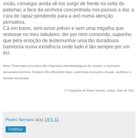
visão, consegui ainda vê-los surgir de frente na volta do
patamar, a face da senhora concentrada nos passos a dar, a
cara do rapaz pendendo para a avó numa atenção
pensativa.
Cá em baixo, sem aviso prévio e sem uma migalha que
restasse no meu tabuleiro, dei por mim comovido, suponho
que pela emoção de testemunhar uma tão duradoura
harmonia numa existência onde tudo é tão sempre por um
triz.
Nota
: Potenciais evocados são respostas eletrofisiológicas do cérebro a estímulos
sensoriais externos. Existem três diferentes tipos: potenciais evocados visuais, auditivos e
somato-sensoriais
.
© Fotografias de Pedro Serrano, Lisboa, Maio de 2011.
Pedro Serrano
à(s)
19.5.11
Partilhar