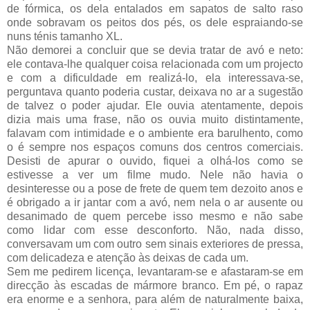
de fórmica, os dela entalados em sapatos de salto raso
onde sobravam os peitos dos pés, os dele espraiando-se
nuns ténis tamanho XL.
Não demorei a concluir que se devia tratar de avó e neto:
ele contava-lhe qualquer coisa relacionada com um projecto
e com a dificuldade em realizá-lo, ela interessava-se,
perguntava quanto poderia custar, deixava no ar a sugestão
de talvez o poder ajudar. Ele ouvia atentamente, depois
dizia mais uma frase, não os ouvia muito distintamente,
falavam com intimidade e o ambiente era barulhento, como
o é sempre nos espaços comuns dos centros comerciais.
Desisti de apurar o ouvido, fiquei a olhá-los como se
estivesse a ver um filme mudo. Nele não havia o
desinteresse ou a pose de frete de quem tem dezoito anos e
é obrigado a ir jantar com a avó, nem nela o ar ausente ou
desanimado de quem percebe isso mesmo e não sabe
como lidar com esse desconforto. Não, nada disso,
conversavam um com outro sem sinais exteriores de pressa,
com delicadeza e atenção às deixas de cada um.
Sem me pedirem licença, levantaram-se e afastaram-se em
direcção às escadas de mármore branco. Em pé, o rapaz
era enorme e a senhora, para além de naturalmente baixa,