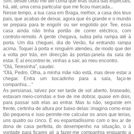
Sim, desde cedo me dei conta que eras outra das especiais,
há, até, uma cena particular que me ficou marcada...
Nesse tempo, a tua casa em Braga, melhor, a casa dos teus
pais, que acabas de deixar, agora que és grande e o mundo
se prepara para te engolir ou ser engolido por Tee, essa
casa ainda não tinha portão de correr eléctrico, com
controlo-remoto. A gente chegava, subia pela rampa até à
porta. Um dia cheguei, dia de Verão, fui entrando rampa
acima. Toquei à porta e ninguém atendeu, de modo que dei
a volta por trás, em direcção às portas-janela da sala de
estar. E aí encontrei-te, vinhas a sair, ao meu encontro.
“Olá, Teresinha”, saudei.
“Olá, Pedro. Olha, a minha mãe não está, mas deve estar a
chegar. Entra um bocadinho para a sala, faço-te
companhia…”
As persianas, talvez por ser tarde de sol aberto, braseado,
estavam meio-corridas e tive de me dobrar, quase em dois,
para passar sob elas ao entrar. Mas tu não, seguiste em
frente, certinha de altura por baixo delas: imagina como eras
tão pequena e isso permite-me calcular os anos que terias,
uns quatro ou cinco. E eu espantadíssimo com o teu ar de
dona de casa perfeita, do desempenho na situação, o à
vontade para ficares ali a fazer-me companhia enquanto a