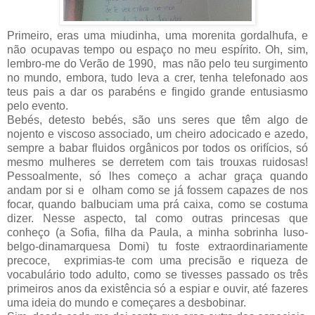
Primeiro, eras uma miudinha, uma morenita gordalhufa, e
não ocupavas tempo ou espaço no meu espírito. Oh, sim,
lembro-me do Verão de 1990, mas não pelo teu surgimento
no mundo, embora, tudo leva a crer, tenha telefonado aos
teus pais a dar os parabéns e fingido grande entusiasmo
pelo evento.
Bebés, detesto bebés, são uns seres que têm algo de
nojento e viscoso associado, um cheiro adocicado e azedo,
sempre a babar fluidos orgânicos por todos os orifícios, só
mesmo mulheres se derretem com tais trouxas ruidosas!
Pessoalmente, só lhes começo a achar graça quando
andam por si e olham como se já fossem capazes de nos
focar, quando balbuciam uma prá caixa, como se costuma
dizer. Nesse aspecto, tal como outras princesas que
conheço (a Sofia, filha da Paula, a minha sobrinha luso-
belgo-dinamarquesa Domi) tu foste extraordinariamente
precoce, exprimias-te com uma precisão e riqueza de
vocabulário todo adulto, como se tivesses passado os três
primeiros anos da existência só a espiar e ouvir, até fazeres
uma ideia do mundo e começares a desbobinar.