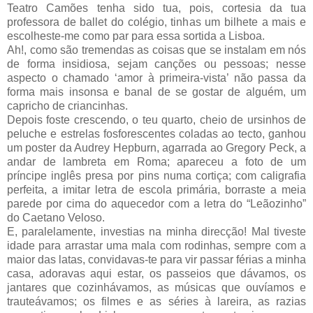
Teatro Camões tenha sido tua, pois, cortesia da tua
professora de ballet do colégio, tinhas um bilhete a mais e
escolheste-me como par para essa sortida a Lisboa.
Ah!, como são tremendas as coisas que se instalam em nós
de forma insidiosa, sejam canções ou pessoas; nesse
aspecto o chamado ‘amor à primeira-vista’ não passa da
forma mais insonsa e banal de se gostar de alguém, um
capricho de criancinhas.
Depois foste crescendo, o teu quarto, cheio de ursinhos de
peluche e estrelas fosforescentes coladas ao tecto, ganhou
um poster da Audrey Hepburn, agarrada ao Gregory Peck, a
andar de lambreta em Roma; apareceu a foto de um
príncipe inglês presa por pins numa cortiça; com caligrafia
perfeita, a imitar letra de escola primária, borraste a meia
parede por cima do aquecedor com a letra do “Leãozinho”
do Caetano Veloso.
E, paralelamente, investias na minha direcção! Mal tiveste
idade para arrastar uma mala com rodinhas, sempre com a
maior das latas, convidavas-te para vir passar férias a minha
casa, adoravas aqui estar, os passeios que dávamos, os
jantares que cozinhávamos, as músicas que ouvíamos e
trauteávamos; os filmes e as séries à lareira, as razias