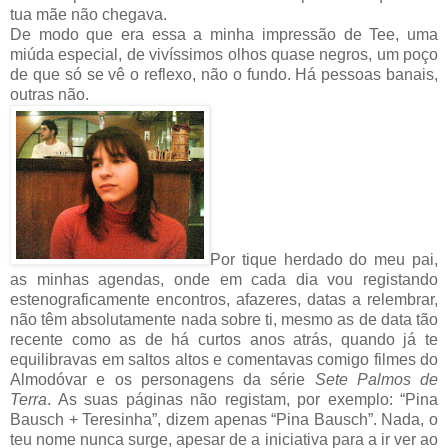
tua mãe não chegava.
De modo que era essa a minha impressão de Tee, uma
miúda especial, de vivíssimos olhos quase negros, um poço
de que só se vê o reflexo, não o fundo. Há pessoas banais,
outras não.
Por tique herdado do meu pai,
as minhas agendas, onde em cada dia vou registando
estenograficamente encontros, afazeres, datas a relembrar,
não têm absolutamente nada sobre ti, mesmo as de data tão
recente como as de há curtos anos atrás, quando já te
equilibravas em saltos altos e comentavas comigo filmes do
Almodóvar e os personagens da série
Sete Palmos de
Terra
. As suas páginas não registam, por exemplo: “Pina
Bausch + Teresinha”, dizem apenas “Pina Bausch”. Nada, o
teu nome nunca surge, apesar de a iniciativa para a ir ver ao