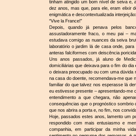
tinham atingido um bom nível de seiva e, 
dez anos, mas que, para ele, eram elixir d
enigmática e descontextualizada interjeição
“Vive la France!”
Depois, quando já penava pelos ban
assustadoramente fraco, o meu pai – m
estudava comigo as nuances da seiva brut
laboratório o jardim lá de casa onde, par
anteras falciformes com deiscência poricid
Uns anos passados, já aluno de Medic
domiciliárias que deixava para o fim do di
o deixara preocupado ou com uma dúvida mé
na casa do doente, recomendava-me que não 
familiar do que talvez nos esperasse lá de
eu estivesse presente – apresentando-me 
entendimento a que chegara, não apenas
consequências que o prognóstico sombrio d
que nos abrira a porta e, no fim, nos convidar
Hoje, passados estes anos, lamento um p
respondido com mais entusiasmo e meno
companhia, em participar da minha vid
sentimento no negrume dos remorsos, é m