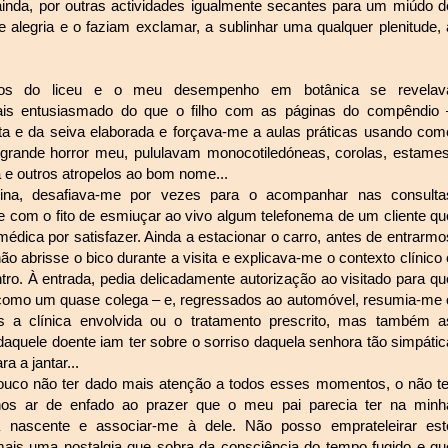
ainda, por outras actividades igualmente secantes para um miúdo d
e alegria e o faziam exclamar, a sublinhar uma qualquer plenitude, 
:
cos do liceu e o meu desempenho em botânica se revelav
ais entusiasmado do que o filho com as páginas do compêndio 
a e da seiva elaborada e forçava-me a aulas práticas usando com
a grande horror meu, pululavam monocotiledóneas, corolas, estames
a e outros atropelos ao bom nome...
ina, desafiava-me por vezes para o acompanhar nas consulta
a e com o fito de esmiuçar ao vivo algum telefonema de um cliente qu
dica por satisfazer. Ainda a estacionar o carro, antes de entrarmo
abrisse o bico durante a visita e explicava-me o contexto clínico 
ntro. À entrada, pedia delicadamente autorização ao visitado para qu
como um quase colega – e, regressados ao automóvel, resumia-me 
 a clínica envolvida ou o tratamento prescrito, mas também a
aquele doente iam ter sobre o sorriso daquela senhora tão simpátic
a a jantar...
ouco não ter dado mais atenção a todos esses momentos, o não te
s ar de enfado ao prazer que o meu pai parecia ter na minh
a nascente e associar-me à dele. Não posso emprateleirar est
ais uma nostalgia que sobra da consciência do tempo fugido e qu