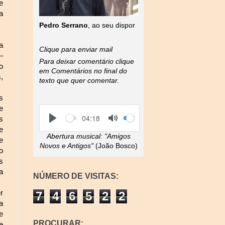
e
a
Pedro Serrano
, ao seu dispor
a
Clique para enviar mail
–
Para deixar comentário clique
o
em Comentários no final do
,
texto que quer comentar.
s
e
S
V
C
04:18
s
e
o
u
P
T
e
e
l
r
l
o
Abertura musical:
"Amigos
k
u
r
e
a
g
m
e
Novos e Antigos"
(João Bosco)
y
g
o
e
n
l
t
s
e
t
a
M
i
NÚMERO DE VISITAS:
u
m
t
e
r
7
4
6
5
2
2
e
a
e
PROCURAR:
e