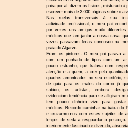
paira por aí, dizem os físicos, misturado 
escrever mais de 3.000 páginas sobre o a
Nas ruelas transversais à sua int
actividade profissional, o meu pai encont
por vezes uns amigos muito diferentes
médicos que iam jantar a nossa casa, qu
vezes passavam férias connosco na m
praia do Algarve.
Eram os pintores. O meu pai parava a f
com um punhado de tipos com um a
pouco estranho, que tratava com respei
atenção e a quem, a crer pela quantidad
quadros amontoados no seu escritório, se
de guia para os males do corpo já qu
sabido, os artistas, embora desliga
evidenciam tendência para se afligiram mui
tem pouco dinheiro vivo para gasta
médicos. Recordo caminhar na baixa do P
e cruzarmo-nos com esses sujeitos de a
lenços de seda a resguardar o pescoço. 
interiormente fascinado e divertido, absorv