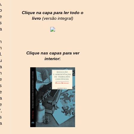
,
o
Clique na capa para ler todo o
e
livro
(versão integral)
s
a
m
m
Clique nas capas para ver
.
interior
:
u
a
m
e
s
e
a
e
,
s
a