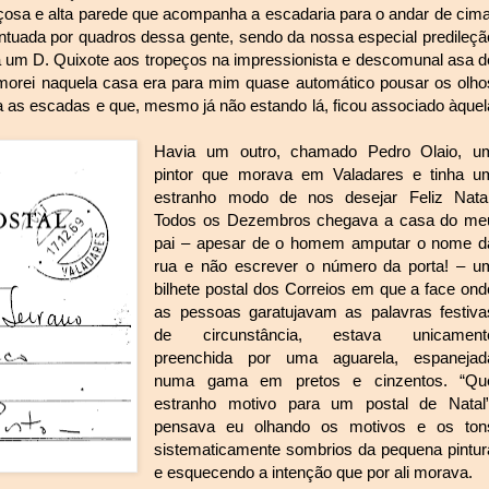
çosa e alta parede que acompanha a escadaria para o andar de cima
ontuada por quadros dessa gente, sendo da nossa especial predileçã
a um D. Quixote aos tropeços na impressionista e descomunal asa d
orei naquela casa era para mim quase automático pousar os olho
 as escadas e que, mesmo já não estando lá, ficou associado àquel
Havia um outro, chamado Pedro Olaio, u
pintor que morava em Valadares e tinha u
estranho modo de nos desejar Feliz Natal
Todos os Dezembros chegava a casa do me
pai – apesar de o homem amputar o nome d
rua e não escrever o número da porta! – u
bilhete postal dos Correios em que a face ond
as pessoas garatujavam as palavras festiva
de circunstância, estava unicament
preenchida por uma aguarela, espanejad
numa gama em pretos e cinzentos. “Qu
estranho motivo para um postal de Natal”
pensava eu olhando os motivos e os ton
sistematicamente sombrios da pequena pintur
e esquecendo a intenção que por ali morava.