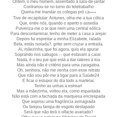
Ontem, o meu homem, assentado à sala-de-jantar
Contrariou-se no turno do teletrabalho
Queria-me mandar os colegas pró ca
*****
Tive de recapitular: Antunes, olha-me a tua cólica
Que, entre nós, quando o aperto o assedia
Pulveriza-me o ar que nem uma central eólica
Para descontaminar, tenho de meter a casa a arejar.
Depois fui espreitar a minha Elizabete, ralada
Beta, estás isolada?, gritei sem cruzar a entrada.
Ai, mãezinha, que foi agora, quis ela apurar
Soprando nos sabugos
que estavam a caiar.
—
Nada, é o teu pai que está a dar rateres à toa
Mas ainda não é critério para uma zaragatoa.
Oh, senhora, não me venha com esse retrato
Que não vou pôr-me a ligar para a Saúde24
E ficar o estupor do dia todo a martelar,
Tenho as unhas a estrear!
Mas a mãezinha, voltou ela, como espantada
Não está com a fachada da marquesa encrespada
Que aspirou uma fragrância avinagrada
Ou farejou tampa de esgoto destapado
Será que não terá o olfacto avariado?