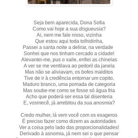
Seja bem aparecida, Dona Sofia
Como vai hoje a sua
disgueusia
?
Ai, nem me fale nisso, vizinha
Que estou aqui toda tolhidinha,
Passei a santa noite a delirar, na verdade
Sonhei que nos tinham cercado a cidade!
Alevantei-me, pus o xaile, enfiei as chinelas
A ver se me ventilava ao peitoril da janela
Mas não se aliviavam, os bofes malditos
Tive de ir à credência entornar um copito.
Maduro branco, uma pomada de categoria
Mas soube-me como se fosse só água fria
Acho que poderá ser essa tal disenteria
E, vosmecê, já arrebitou da sua
anosmia
?
Credo mulher, lá vem você com os exageros
É preciso fazer como dizem as autoridades
Ver a coisa pelo lado das proporcionalidades!
Derivado à asnomia, já nem sei o que pensar