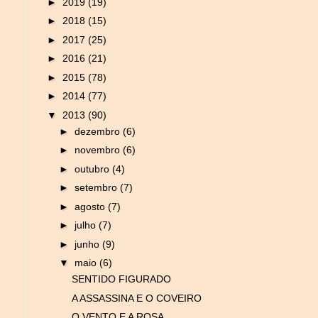
►
2019
(19)
►
2018
(15)
►
2017
(25)
►
2016
(21)
►
2015
(78)
►
2014
(77)
▼
2013
(90)
►
dezembro
(6)
►
novembro
(6)
►
outubro
(4)
►
setembro
(7)
►
agosto
(7)
►
julho
(7)
►
junho
(9)
▼
maio
(6)
SENTIDO FIGURADO
A ASSASSINA E O COVEIRO
O VENTO E A ROSA