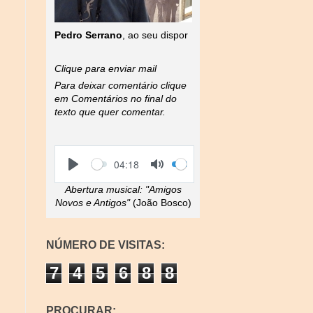
Pedro Serrano
, ao seu dispor
Clique para enviar mail
Para deixar comentário clique
em Comentários no final do
texto que quer comentar.
S
V
C
04:18
e
o
u
P
T
e
l
r
l
o
Abertura musical:
"Amigos
k
u
r
a
g
m
e
Novos e Antigos"
(João Bosco)
y
g
e
n
l
t
e
t
M
i
NÚMERO DE VISITAS:
u
m
t
e
7
4
5
6
8
8
e
PROCURAR: