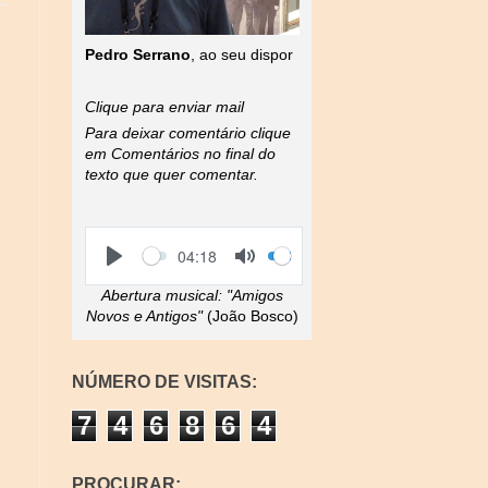
Pedro Serrano
, ao seu dispor
Clique para enviar mail
Para deixar comentário clique
em Comentários no final do
texto que quer comentar.
S
V
C
04:18
e
o
u
P
T
e
l
r
l
o
Abertura musical:
"Amigos
k
u
r
a
g
m
e
Novos e Antigos"
(João Bosco)
y
g
e
n
l
t
e
t
M
i
NÚMERO DE VISITAS:
u
m
t
e
7
4
6
8
6
4
e
PROCURAR: