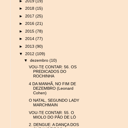
►
2019
(19)
►
2018
(15)
►
2017
(25)
►
2016
(21)
►
2015
(78)
►
2014
(77)
►
2013
(90)
▼
2012
(109)
▼
dezembro
(10)
VOU-TE CONTAR: 56. OS
PREDICADOS DO
ROCHINHA
4 DA MANHÃ, NO FIM DE
DEZEMBRO (Leonard
Cohen)
O NATAL, SEGUNDO LADY
MARCHMAIN
VOU-TE CONTAR: 55. O
MIOLO DO PÃO DE LÓ
2. DENGUE: A DANÇA DOS