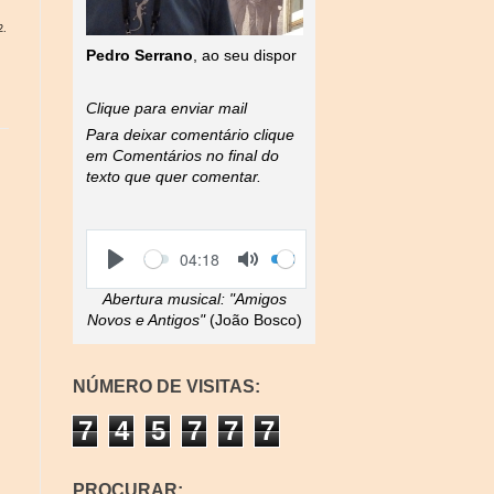
2.
Pedro Serrano
, ao seu dispor
Clique para enviar mail
Para deixar comentário clique
em Comentários no final do
texto que quer comentar.
S
V
C
04:18
e
o
u
P
T
e
l
r
l
o
Abertura musical:
"Amigos
k
u
r
a
g
m
e
Novos e Antigos"
(João Bosco)
y
g
e
n
l
t
e
t
M
i
NÚMERO DE VISITAS:
u
m
t
e
7
4
5
7
7
7
e
PROCURAR: