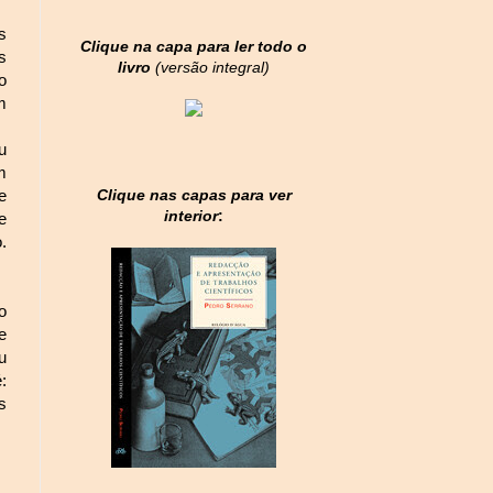
s
Clique na capa para ler todo o
s
livro
(versão integral)
o
m
u
m
Clique nas capas para ver
e
interior
:
e
.
o
e
u
:
s