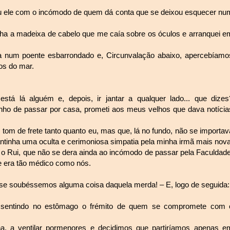
u ele com o incómodo de quem dá conta que se deixou esquecer nu
elha a madeixa de cabelo que me caía sobre os óculos e arranquei e
da num poente esbarrondado e, Circunvalação abaixo, apercebíamo
os do mar.
está lá alguém e, depois, ir jantar a qualquer lado... que dizes
nho de passar por casa, prometi aos meus velhos que dava notícia
tom de frete tanto quanto eu, mas que, lá no fundo, não se importav
ntinha uma oculta e cerimoniosa simpatia pela minha irmã mais nova
i o Rui, que não se dera ainda ao incómodo de passar pela Faculdade
e era tão médico como nós.
o se soubéssemos alguma coisa daquela merda! – E, logo de seguida:
s sentindo no estômago o frémito de quem se compromete com 
, a ventilar pormenores e decidimos que partiríamos apenas e