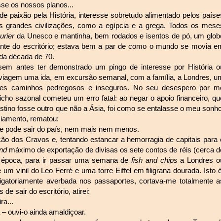
sse os nossos planos...
 paixão pela História, interesse sobretudo alimentado pelos paíse
s grandes civilizações, como a egípcia e a grega. Todos os mese
urier
da Unesco e mantinha, bem rodados e isentos de pó, um glob
ante do escritório; estava bem a par de como o mundo se movia e
da década de 70.
em antes ter demonstrado um pingo de interesse por História o
e viagem uma ida, em excursão semanal, com a família, a Londres, u
ueles caminhos pedregosos e inseguros. No seu desespero por m
icho sazonal cometeu um erro fatal: ao negar o apoio financeiro, qu
estino fosse outro que não a Ásia, foi como se entalasse o meu sonho
ciamento, rematou:
se pode sair do país, nem mais nem menos.
 dos Cravos e, tentando estancar a hemorragia de capitais para 
ond
máximo de exportação de divisas os sete contos de réis (cerca d
 à época, para ir passar uma semana de
fish and chips
a Londres o
m vinil do Leo Ferré e uma torre Eiffel em filigrana dourada. Isto é
obrigatoriamente averbada nos passaportes, cortava-me totalmente a
 de sair do escritório, atirei:
ra...
– ouvi-o ainda amaldiçoar.