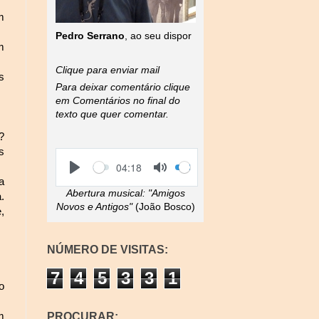
m
Pedro Serrano
, ao seu dispor
m
Clique para enviar mail
s
Para deixar comentário clique
em Comentários no final do
texto que quer comentar.
?
s
S
V
C
04:18
e
o
u
P
T
a
e
l
r
l
o
Abertura musical:
"Amigos
k
u
r
.
a
g
m
e
Novos e Antigos"
(João Bosco)
,
y
g
e
n
l
t
e
t
M
i
NÚMERO DE VISITAS:
u
m
t
e
7
4
5
3
3
1
e
o
m
PROCURAR: