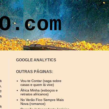
O.com
GOOGLE ANALYTICS
OUTRAS PÁGINAS:
Vou-te Contar (saga sobre
a
casas e quem lá vive)
,
África Minha (esboços e
e
retratos africanos)
a
No Verão Fico Sempre Mais
Nova (romance)
a