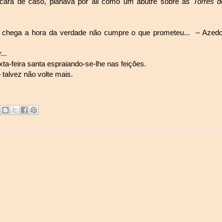
cara de caso, planava por ali como um abutre sobre as
Torres d
o chega a hora da verdade não cumpre o que prometeu...
– Azedo
...
ta-feira santa espraiando-se-lhe nas feições.
 talvez não volte mais.