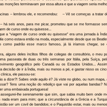
 as monções terminavam por essa altura e que a viagem seria melho
vacinas – lembrou ele, e recomendou: – Vê se começas a tratar d
, – há seis anos, para me picar, prometeu que se me formasse se
em de curso onde eu quisesse...
ue a “viagem de curso onde eu quisesse” era uma jornada à Índia
dia
como estava então na moda, especialmente desde que os Beatle
o como padrão esse marco famoso, já lá iríamos chegar, se 
, alguns deles ínclitos filhos de colegas de consultório, o meu pa
uma passeata de duas ou três semanas por Itália, pela Suíça, pel
vimento geográfico pelo Canadá ou os Estados Unidos... Assim
 decisão de ir à Índia, mais ou menos a pé, e gastar nisso os cinc
línica, ele passou-se:
tás a dizer?! Sabes onde aquilo é? Já viste no globo, ou num mapa, 
vessar? Tens uma noção do reboliço que vai por aquelas bandas? N
uer uma embaixada portuguesa!
s assegurei-lhe serenamente que sim, que sabia muito bem onde m
 nada eram para mim; que a circunstância de a Grécia e a Turqui
stão ser um covil de bandidos; e o Paquistão estar, mais ou menos