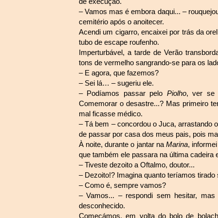
de execução.
– Vamos mas é embora daqui... – rouquejo
cemitério após o anoitecer.
Acendi um cigarro, encaixei por trás da or
tubo de escape roufenho.
Imperturbável, a tarde de Verão transbor
tons de vermelho sangrando-se para os lad
– E agora, que fazemos?
– Sei lá… – sugeriu ele.
– Podíamos passar pelo
Piolho
, ver se 
Comemorar o desastre...? Mas primeiro te
mal ficasse médico.
– Tá bem – concordou o Juca, arrastando o 
de passar por casa dos meus pais, pois ma
À noite, durante o jantar na
Marina
, informe
que também ele passara na última cadeira 
– Tiveste dezoito a Oftalmo, doutor...
– Dezoito!? Imagina quanto teríamos tirad
– Como é, sempre vamos?
– Vamos... – respondi sem hesitar, ma
desconhecido.
Começámos, em volta do bolo de bolacha