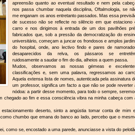
apreensão quanto ao eventual resultado e nem pela cabeç
nos passa chumbar naquela disciplina, Oftalmologia, se nã
me enganam os anos entretanto passados. Mas essa previsã
de sucesso não se reflecte no silêncio em que estaciono 
carro e nos dirigimos à entrada de um dos pavilhões pré
fabricados que, sob a pressão da democratização do ensin
universitário, começam a juncar os frondosos e amplos jardin
do hospital, onde, ano lectivo findo e pares de namorado
desaparecidos da relva, os pássaros se entretê
ruidosamente a saudar o fim do dia, alheios a quem passa.
Mudos, observamos as nossas gémeas e excelente
classificações e, sem uma palavra, regressamos ao carro
Aquela extensa lista de nomes, autenticada pela assinatura d
um professor, significa um facto a que não se pode reverter 
nódoa: a partir desse momento, para todo o sempre, seremo
am chegado ao fim e essa consciência vibra na minha cabeça com 
 estacionamento deserto, sinto a angústia tomar conta de mim e
do como chumbo que emana do banco ao lado, percebo que o mesm
fei, como se, encostado a uma parede, anunciasse a vista do pelotã