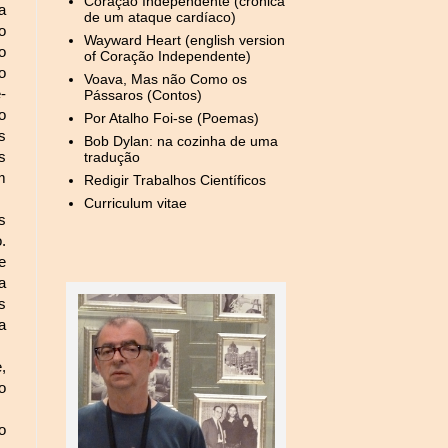
Coração Independente (crónica
a
de um ataque cardíaco)
o
Wayward Heart (english version
o
of Coração Independente)
o
Voava, Mas não Como os
-
Pássaros (Contos)
o
Por Atalho Foi-se (Poemas)
s
Bob Dylan: na cozinha de uma
tradução
s
m
Redigir Trabalhos Científicos
Curriculum vitae
s
.
e
a
s
a
,
o
o