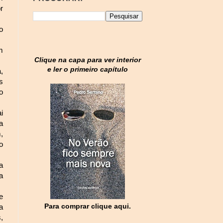
r
o
m
Clique na capa para ver interior
e ler o primeiro capítulo
,
s
o
i
a
,
o
a
a
e
Para comprar clique aqui.
a
,