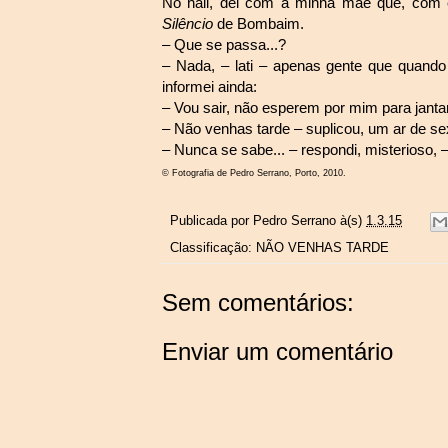
No hall, dei com a minha mãe que, com 
Silêncio
de Bombaim.
– Que se passa...?
– Nada, – lati – apenas gente que quand
informei ainda:
– Vou sair, não esperem por mim para jantar
– Não venhas tarde – suplicou, um ar de sex
– Nunca se sabe... – respondi, misterioso, –
© Fotografia de Pedro Serrano, Porto, 2010.
Publicada por
Pedro Serrano
à(s)
1.3.15
Classificação:
NÃO VENHAS TARDE
Sem comentários:
Enviar um comentário