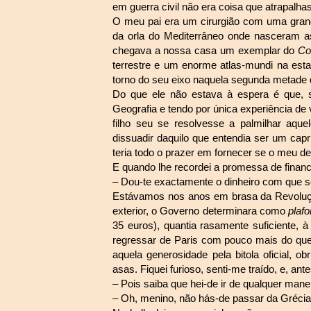
em guerra civil não era coisa que atrapalha
O meu pai era um cirurgião com uma grande
da orla do Mediterrâneo onde nasceram a
chegava a nossa casa um exemplar do
Co
terrestre e um enorme atlas-mundi na est
torno do seu eixo naquela segunda metade 
Do que ele não estava à espera é que, s
Geografia e tendo por única experiência d
filho seu se resolvesse a palmilhar aq
dissuadir daquilo que entendia ser um capr
teria todo o prazer em fornecer se o meu d
E quando lhe recordei a promessa de finan
– Dou-te exactamente o dinheiro com que 
Estávamos nos anos em brasa da Revolução
exterior, o Governo determinara como
plaf
35 euros), quantia rasamente suficiente,
regressar de Paris com pouco mais do que u
aquela generosidade pela bitola oficial, 
asas. Fiquei furioso, senti-me traído, e, antes
– Pois saiba que hei-de ir de qualquer manei
– Oh, menino, não hás-de passar da Grécia 