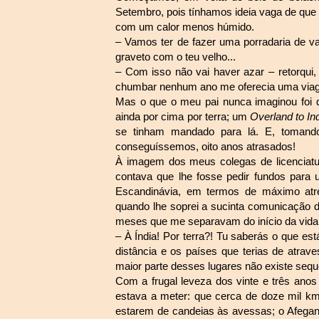
Setembro, pois tínhamos ideia vaga de que
com um calor menos húmido.
– Vamos ter de fazer uma porradaria de 
graveto com o teu velho...
– Com isso não vai haver azar – retorqui
chumbar nenhum ano me oferecia uma viag
Mas o que o meu pai nunca imaginou foi q
ainda por cima por terra; um
Overland to In
se tinham mandado para lá. E, tomand
conseguíssemos, oito anos atrasados!
À imagem dos meus colegas de licenciatura
contava que lhe fosse pedir fundos para 
Escandinávia, em termos de máximo atre
quando lhe soprei a sucinta comunicação da
meses que me separavam do início da vida c
– À Índia! Por terra?! Tu saberás o que es
distância e os países que terias de atra
maior parte desses lugares não existe seq
Com a frugal leveza dos vinte e três ano
estava a meter: que cerca de doze mil km
estarem de candeias às avessas; o Afegani